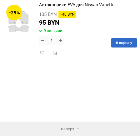
Автоковрики EVA для Nissan Vanette
30
−29%
135 BYN
−40 BYN
60
95 BYN
В наличии
90
В корзину
150
Добавить
Добавить
в
к
избранное
сравнению
наверх