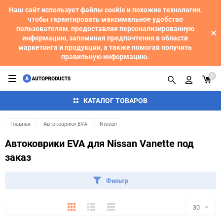
Наш сайт использует файлы cookie и похожие технологии,
чтобы гарантировать максимальное удобство
пользователям, предоставляя персонализированную
информацию, запоминая предпочтения в области
маркетинга и продукции, а также помогая получить
правильную информацию.
0
КАТАЛОГ ТОВАРОВ
Главная
Автоковрики EVA
Nissan
Автоковрики EVA для Nissan Vanette под
заказ
Фильтр
Плитка
Подробно
Компактно
30