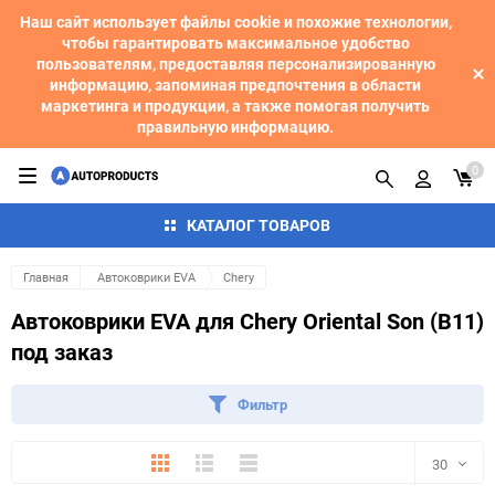
Наш сайт использует файлы cookie и похожие технологии,
чтобы гарантировать максимальное удобство
пользователям, предоставляя персонализированную
информацию, запоминая предпочтения в области
маркетинга и продукции, а также помогая получить
правильную информацию.
0
КАТАЛОГ ТОВАРОВ
Главная
Автоковрики EVA
Chery
Автоковрики EVA для Chery Oriental Son (B11)
под заказ
Фильтр
Плитка
Подробно
Компактно
30