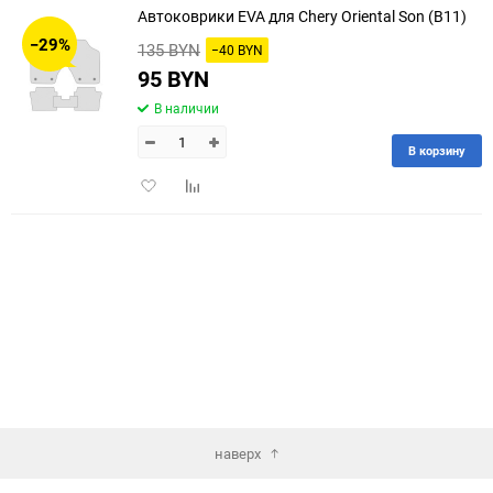
Автоковрики EVA для Chery Oriental Son (B11)
30
−29%
135 BYN
−40 BYN
60
95 BYN
В наличии
90
В корзину
150
Добавить
Добавить
в
к
избранное
сравнению
наверх