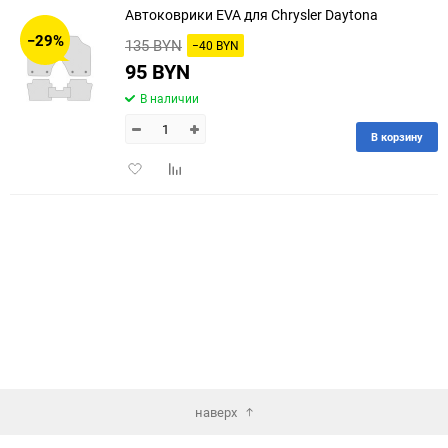
Автоковрики EVA для Chrysler Daytona
30
−29%
135 BYN
−40 BYN
60
95 BYN
В наличии
90
В корзину
150
Добавить
Добавить
в
к
избранное
сравнению
наверх