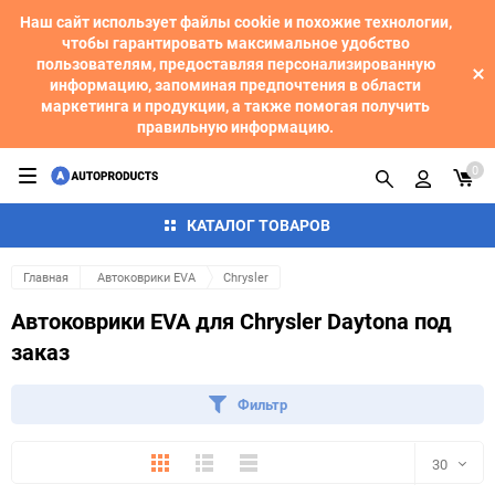
Наш сайт использует файлы cookie и похожие технологии,
чтобы гарантировать максимальное удобство
пользователям, предоставляя персонализированную
информацию, запоминая предпочтения в области
маркетинга и продукции, а также помогая получить
правильную информацию.
0
КАТАЛОГ ТОВАРОВ
Главная
Автоковрики EVA
Chrysler
Автоковрики EVA для Chrysler Daytona под
заказ
Фильтр
Плитка
Подробно
Компактно
30