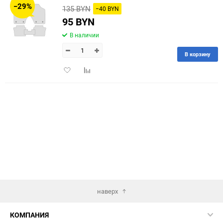
−29%
135 BYN
−40 BYN
60
95 BYN
В наличии
90
В корзину
150
Добавить
Добавить
в
к
избранное
сравнению
наверх
КОМПАНИЯ