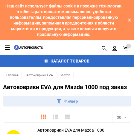
Наш сайт использует файлы cookie и похожие технологии,
чтобы гарантировать максимальное удобство
пользователям, предоставляя персонализированную
информацию, запоминая предпочтения в области
маркетинга и продукции, а также помогая получить
правильную информацию.
0
КАТАЛОГ ТОВАРОВ
Главная
Автоковрики EVA
Mazda
Автоковрики EVA для Mazda 1000 под заказ
Фильтр
Плитка
Подробно
Компактно
30
Автоковрики EVA для Mazda 1000
30