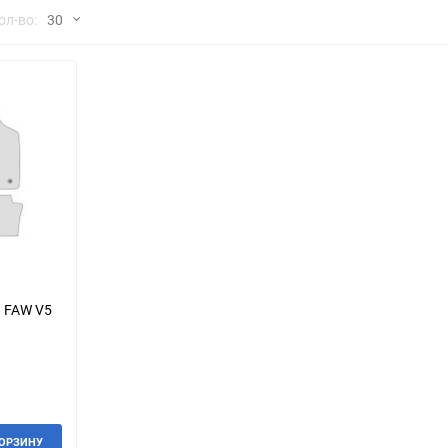
но
ол-во:
30
Chana
ChangFeng
30
Chrysler
Citroen
60
Dadi
Daewoo
90
DeLorean
Delage
150
Eagle
Excalibur
Ford
Foton
 FAW V5
Geo
Great Wall
Hawtai
Honda
Infiniti
Iran Khodro
КОРЗИНУ