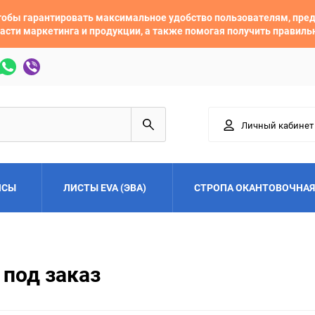
 чтобы гарантировать максимальное удобство пользователям, пр
асти маркетинга и продукции, а также помогая получить правил
Личный кабинет
ЙСЫ
ЛИСТЫ EVA (ЭВА)
СТРОПА ОКАНТОВОЧНАЯ
Adler
Alfa Romeo
 под заказ
Audi
Austin
Buick
BYD