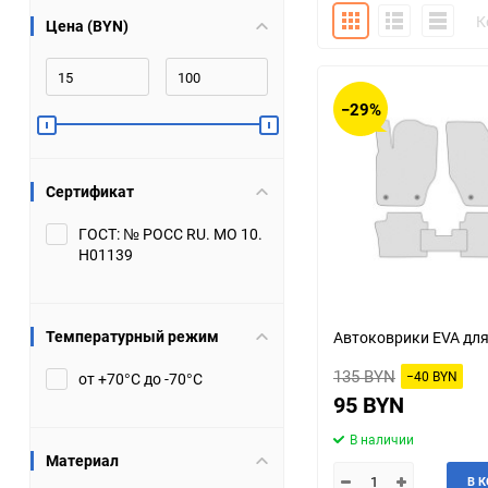
Плитка
Подробно
Компакт
К
Цена (BYN)
Bugatti
Cadillac
Chery
Chevrolet
−29%
DW Hower
Dacia
Сертификат
Datsun
De Tomaso
ГОСТ: № РОСС RU. МО 10.
Н01139
DongFeng
Doninvest
Ferrari
Fiat
Температурный режим
Автоковрики EVA для
Geely
Genesis
135 BYN
−40 BYN
от +70°С до -70°С
95 BYN
Hanomag
Haval
В наличии
Материал
Hummer
Hyundai
В 