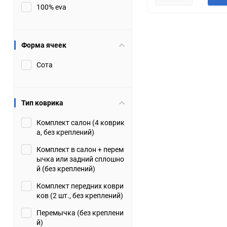
100% eva
JMC
Jaguar
Lamborghini
Lancia
Форма ячеек
Сота
Lincoln
Luxgen
Maserati
Maybach
Тип коврика
Metrocab
Mitsubishi
Комплект салон (4 коврик
а, без креплений)
Opel
PUCH
Комплект в салон + перем
ычка или задний сплошно
Porsche
Proton
й (без креплений)
Комплект передних коври
Rover
SEAT
ков (2 шт., без креплений)
Перемычка (без креплени
ShuangHuan
Skoda
й)