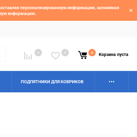
едоставляя персонализированную информацию, запоминая
ьную информацию.
0
0
0
Корзина
пуста
ПОДПЯТНИКИ ДЛЯ КОВРИКОВ
Alpina
Aro
BAIC
BelGee
Borgward
Brilliance