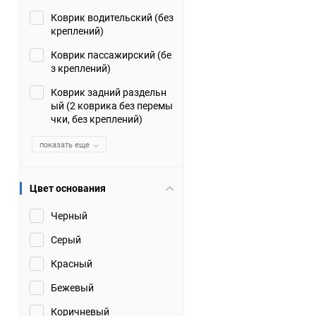
Коврик водительский (без
Suzuki
TATA
креплений)
Tianye
Tofas
Коврик пассажирский (бе
з креплений)
Volkswagen
Volvo
Коврик задний раздельн
ый (2 коврика без перемы
чки, без креплений)
Zotye
ЗАЗ
показать еще
Москвич
СМЗ
Цвет основания
Черный
Серый
Красный
Бежевый
Коричневый