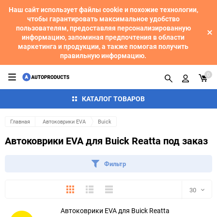
Наш сайт использует файлы cookie и похожие технологии,
чтобы гарантировать максимальное удобство
пользователям, предоставляя персонализированную
информацию, запоминая предпочтения в области
маркетинга и продукции, а также помогая получить
правильную информацию.
0
КАТАЛОГ ТОВАРОВ
Главная
Автоковрики EVA
Buick
Автоковрики EVA для Buick Reatta под заказ
Фильтр
Плитка
Подробно
Компактно
30
Автоковрики EVA для Buick Reatta
30