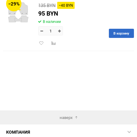
−29%
135 BYN
−40 BYN
60
95 BYN
В наличии
90
В корзину
150
Добавить
Добавить
в
к
избранное
сравнению
наверх
КОМПАНИЯ