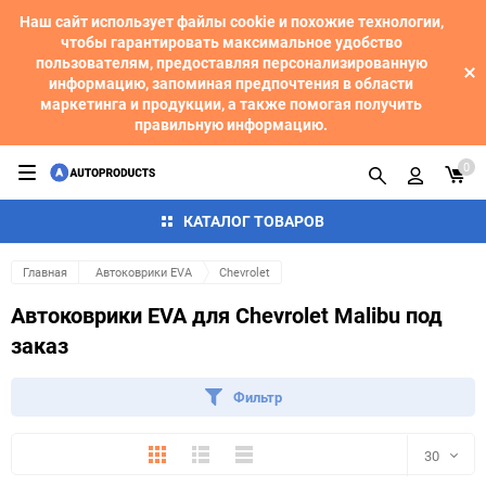
Наш сайт использует файлы cookie и похожие технологии,
чтобы гарантировать максимальное удобство
пользователям, предоставляя персонализированную
информацию, запоминая предпочтения в области
маркетинга и продукции, а также помогая получить
правильную информацию.
0
КАТАЛОГ ТОВАРОВ
Главная
Автоковрики EVA
Chevrolet
Автоковрики EVA для Chevrolet Malibu под
заказ
Фильтр
Плитка
Подробно
Компактно
30