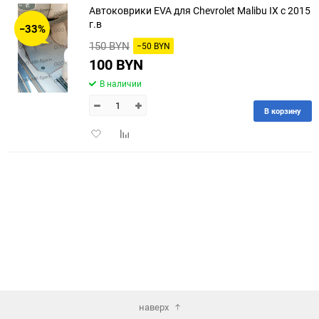
Автоковрики EVA для Chevrolet Malibu IX с 2015
30
г.в
−33%
150 BYN
−50 BYN
60
100 BYN
90
В наличии
150
В корзину
Добавить
Добавить
в
к
избранное
сравнению
наверх