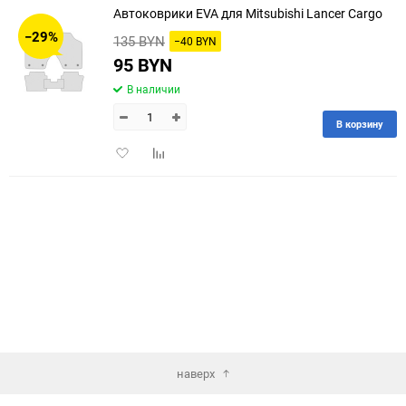
Автоковрики EVA для Mitsubishi Lancer Cargo
30
−29%
135 BYN
−40 BYN
60
95 BYN
В наличии
90
В корзину
150
Добавить
Добавить
в
к
избранное
сравнению
наверх