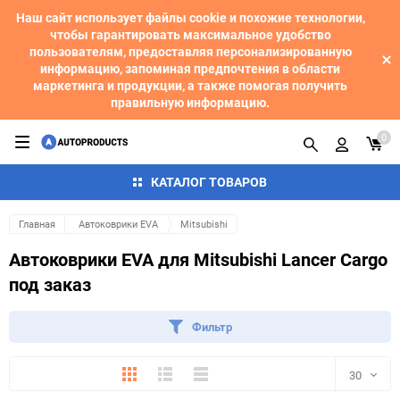
Наш сайт использует файлы cookie и похожие технологии,
чтобы гарантировать максимальное удобство
пользователям, предоставляя персонализированную
информацию, запоминая предпочтения в области
маркетинга и продукции, а также помогая получить
правильную информацию.
0
КАТАЛОГ ТОВАРОВ
Главная
Автоковрики EVA
Mitsubishi
Автоковрики EVA для Mitsubishi Lancer Cargo
под заказ
Фильтр
Плитка
Подробно
Компактно
30