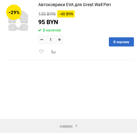
Автоковрики EVA для Great Wall Peri
30
−29%
135 BYN
−40 BYN
60
95 BYN
В наличии
90
В корзину
150
Добавить
Добавить
в
к
избранное
сравнению
наверх