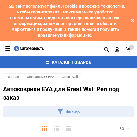
Наш сайт использует файлы cookie и похожие технологии,
чтобы гарантировать максимальное удобство
пользователям, предоставляя персонализированную
информацию, запоминая предпочтения в области
маркетинга и продукции, а также помогая получить
правильную информацию.
0
КАТАЛОГ ТОВАРОВ
Главная
Автоковрики EVA
Great Wall
Автоковрики EVA для Great Wall Peri под
заказ
Фильтр
Плитка
Подробно
Компактно
30