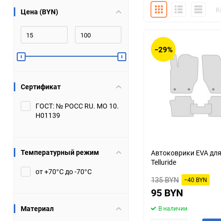
Плитка
Подробно
Компакт
К
Цена (BYN)
Bugatti
Cadillac
Chery
Chevrolet
−29%
DW Hower
Dacia
Сертификат
Datsun
De Tomaso
ГОСТ: № РОСС RU. МО 10.
Н01139
DongFeng
Doninvest
Ferrari
Fiat
Температурный режим
Автоковрики EVA для
Telluride
Geely
Genesis
от +70°С до -70°С
135 BYN
−40 BYN
Hanomag
Haval
95 BYN
Материал
В наличии
Hummer
Hyundai