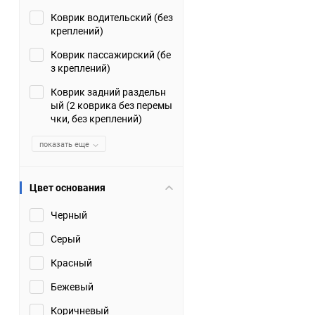
Коврик водительский (без
Suzuki
TATA
креплений)
Tianye
Tofas
Коврик пассажирский (бе
з креплений)
Volkswagen
Volvo
Коврик задний раздельн
ый (2 коврика без перемы
чки, без креплений)
Zotye
ЗАЗ
показать еще
Москвич
СМЗ
Цвет основания
Черный
Серый
Красный
Бежевый
Коричневый