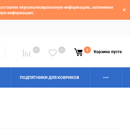
едоставляя персонализированную информацию, запоминая
ьную информацию.
0
0
0
Корзина
пуста
ПОДПЯТНИКИ ДЛЯ КОВРИКОВ
Alpina
Aro
BAIC
BelGee
Borgward
Brilliance