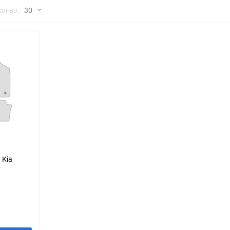
но
ол-во:
30
Chana
ChangFeng
30
Chrysler
Citroen
60
Dadi
Daewoo
90
DeLorean
Delage
150
Eagle
Excalibur
Ford
Foton
 Kia
Geo
Great Wall
Hawtai
Honda
Infiniti
Iran Khodro