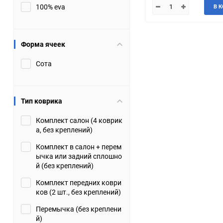
100% eva
В 
JMC
Jaguar
Lamborghini
Lancia
Форма ячеек
Сота
Lincoln
Luxgen
Maserati
Maybach
Тип коврика
Metrocab
Mitsubishi
Комплект салон (4 коврик
а, без креплений)
Opel
PUCH
Комплект в салон + перем
ычка или задний сплошно
Porsche
Proton
й (без креплений)
Комплект передних коври
Rover
SEAT
ков (2 шт., без креплений)
Перемычка (без креплени
ShuangHuan
Skoda
й)