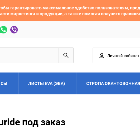
 чтобы гарантировать максимальное удобство пользователям, пр
асти маркетинга и продукции, а также помогая получить правил
Личный кабинет
ЙСЫ
ЛИСТЫ EVA (ЭВА)
СТРОПА ОКАНТОВОЧНАЯ
Adler
Alfa Romeo
uride под заказ
Audi
Austin
Buick
BYD