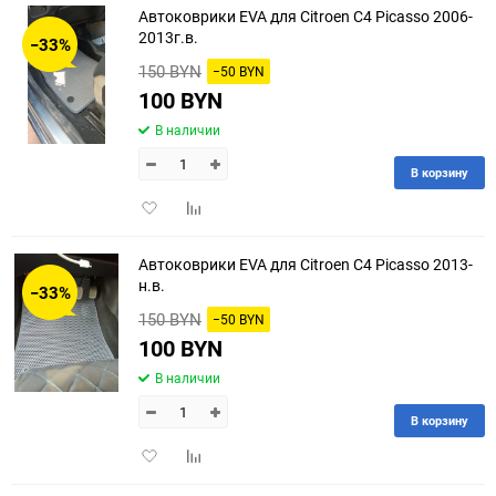
избранное
сравнению
Автоковрики EVA для Citroen C4 Picasso 2006-
2013г.в.
−33%
150 BYN
−50 BYN
100 BYN
В наличии
В корзину
Добавить
Добавить
в
к
избранное
сравнению
Автоковрики EVA для Citroen C4 Picasso 2013-
н.в.
−33%
150 BYN
−50 BYN
100 BYN
В наличии
В корзину
Добавить
Добавить
в
к