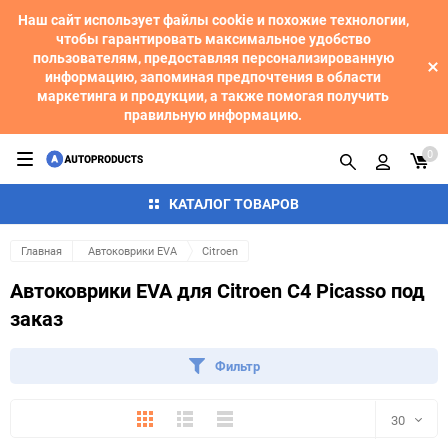
Наш сайт использует файлы cookie и похожие технологии,
чтобы гарантировать максимальное удобство
пользователям, предоставляя персонализированную
информацию, запоминая предпочтения в области
маркетинга и продукции, а также помогая получить
правильную информацию.
0
КАТАЛОГ ТОВАРОВ
Главная
Автоковрики EVA
Citroen
Автоковрики EVA для Citroen C4 Picasso под
заказ
Фильтр
Плитка
Подробно
Компактно
30