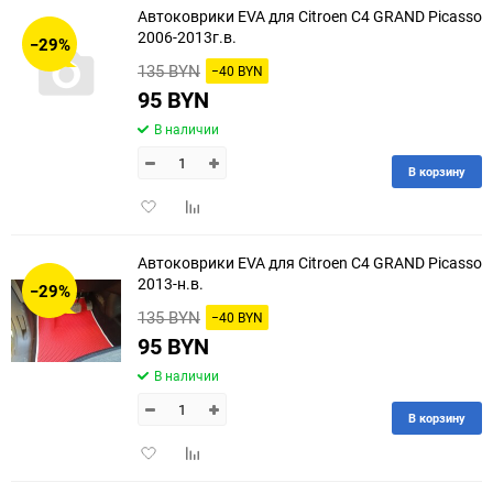
Автоковрики EVA для Citroen C4 GRAND Picasso
30
2006-2013г.в.
−29%
135 BYN
−40 BYN
60
95 BYN
90
В наличии
150
В корзину
Добавить
Добавить
в
к
избранное
сравнению
Автоковрики EVA для Citroen C4 GRAND Picasso
2013-н.в.
−29%
135 BYN
−40 BYN
95 BYN
В наличии
В корзину
Добавить
Добавить
в
к