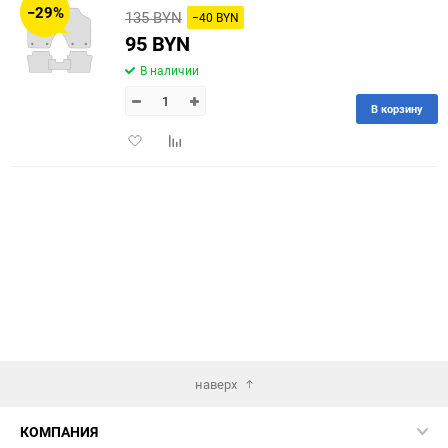
−29%
135 BYN
−40 BYN
60
95 BYN
В наличии
90
В корзину
150
Добавить
Добавить
в
к
избранное
сравнению
наверх
КОМПАНИЯ