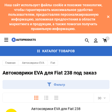
Наш сайт использует файлы cookie и похожие технологии,
чтобы гарантировать максимальное удобство
пользователям, предоставляя персонализированную
информацию, запоминая предпочтения в области
маркетинга и продукции, а также помогая получить
правильную информацию.
0
КАТАЛОГ ТОВАРОВ
Главная
Автоковрики EVA
Fiat
Автоковрики EVA для Fiat 238 под заказ
Фильтр
Плитка
Подробно
Компактно
30
Автоковрики EVA для Fiat 238
30