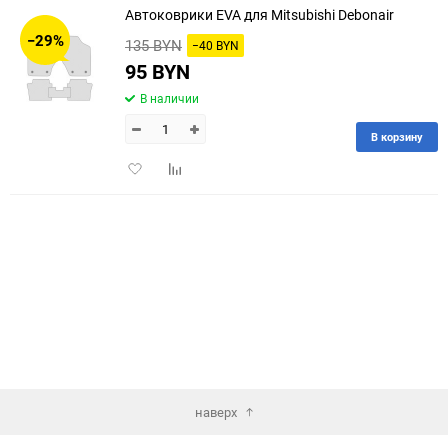
Автоковрики EVA для Mitsubishi Debonair
30
−29%
135 BYN
−40 BYN
60
95 BYN
В наличии
90
В корзину
150
Добавить
Добавить
в
к
избранное
сравнению
наверх