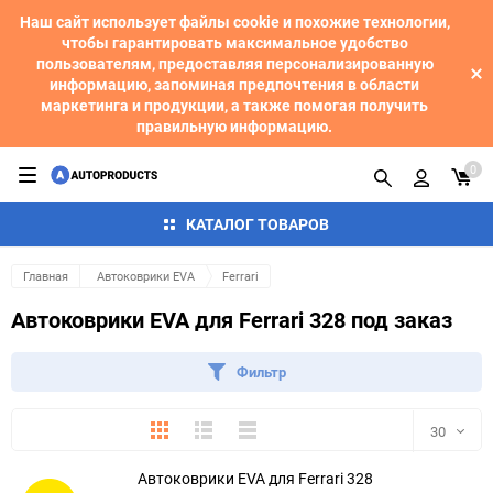
Наш сайт использует файлы cookie и похожие технологии,
чтобы гарантировать максимальное удобство
пользователям, предоставляя персонализированную
информацию, запоминая предпочтения в области
маркетинга и продукции, а также помогая получить
правильную информацию.
0
КАТАЛОГ ТОВАРОВ
Главная
Автоковрики EVA
Ferrari
Автоковрики EVA для Ferrari 328 под заказ
Фильтр
Плитка
Подробно
Компактно
30
Автоковрики EVA для Ferrari 328
30