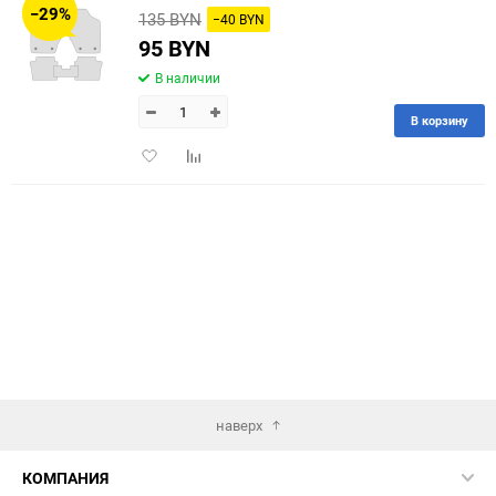
−29%
135 BYN
−40 BYN
60
95 BYN
В наличии
90
В корзину
150
Добавить
Добавить
в
к
избранное
сравнению
наверх
КОМПАНИЯ