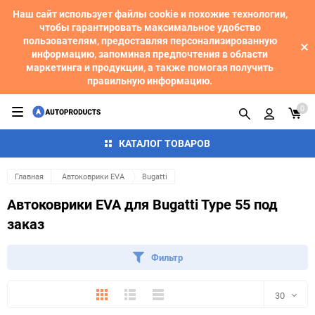
Наш сайт использует файлы cookie и похожие технологии,
чтобы гарантировать максимальное удобство
пользователям, предоставляя персонализированную
информацию, запоминая предпочтения в области
маркетинга и продукции, а также помогая получить
правильную информацию.
0
КАТАЛОГ ТОВАРОВ
Главная
Автоковрики EVA
Bugatti
Автоковрики EVA для Bugatti Type 55 под
заказ
Фильтр
Плитка
Подробно
Компактно
30