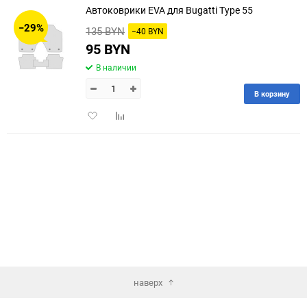
Автоковрики EVA для Bugatti Type 55
30
−29%
135 BYN
−40 BYN
60
95 BYN
В наличии
90
В корзину
150
Добавить
Добавить
в
к
избранное
сравнению
наверх