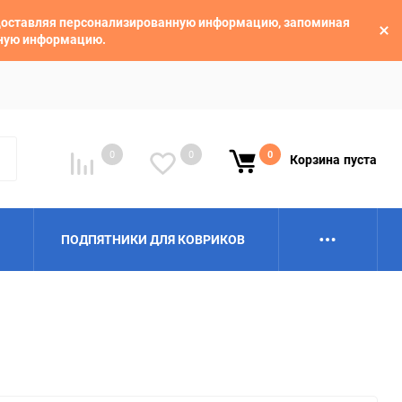
едоставляя персонализированную информацию, запоминая
ьную информацию.
0
0
0
Корзина
пуста
ПОДПЯТНИКИ ДЛЯ КОВРИКОВ
Alpina
Aro
BAIC
BelGee
Borgward
Brilliance