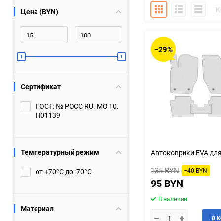
Плитка
Подробно
Компакт
К
Цена (BYN)
Bugatti
Cadillac
Chery
Chevrolet
−29%
DW Hower
Dacia
Сертификат
Datsun
De Tomaso
ГОСТ: № РОСС RU. МО 10.
Н01139
DongFeng
Doninvest
Ferrari
Fiat
Температурный режим
Автоковрики EVA для
Geely
Genesis
135 BYN
−40 BYN
от +70°С до -70°С
95 BYN
Hanomag
Haval
В наличии
Материал
Hummer
Hyundai
В 