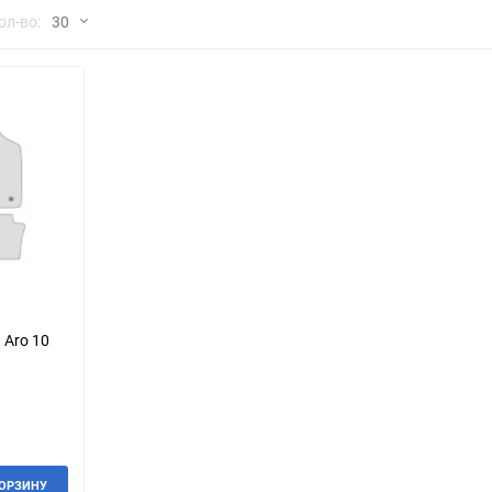
но
ол-во:
30
Chana
ChangFeng
30
Chrysler
Citroen
60
Dadi
Daewoo
90
DeLorean
Delage
150
Eagle
Excalibur
Ford
Foton
 Aro 10
Geo
Great Wall
Hawtai
Honda
Infiniti
Iran Khodro
КОРЗИНУ