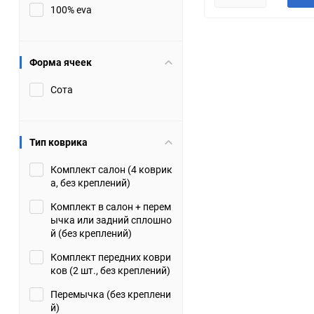
100% eva
JMC
Jaguar
Lamborghini
Lancia
Форма ячеек
Сота
Lincoln
Luxgen
Maserati
Maybach
Тип коврика
Metrocab
Mitsubishi
Комплект салон (4 коврик
а, без креплений)
Opel
PUCH
Комплект в салон + перем
ычка или задний сплошно
Porsche
Proton
й (без креплений)
Комплект передних коври
Rover
SEAT
ков (2 шт., без креплений)
Перемычка (без креплени
ShuangHuan
Skoda
й)