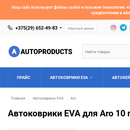
Наш сайт использует файлы cookie и похожие технологии,
предпочтения в обл
+375(29) 652-49-83
Обратный звонок
ПРАЙС
АВТОКОВРИКИ EVA
АВТОКЕ
Главная
Автоковрики EVA
Aro
AC
Acura
Автоковрики EVA для Aro 10 
Asia
Aston Martin
Bentley
BMW