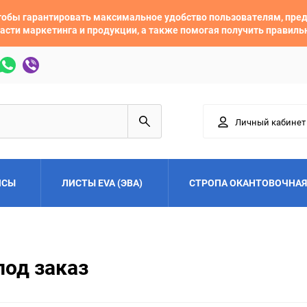
 чтобы гарантировать максимальное удобство пользователям, пр
асти маркетинга и продукции, а также помогая получить правил
Личный кабинет
ЙСЫ
ЛИСТЫ EVA (ЭВА)
СТРОПА ОКАНТОВОЧНАЯ
Adler
Alfa Romeo
под заказ
Audi
Austin
Buick
BYD