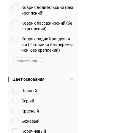
Коврик водительский (без
Suzuki
TATA
креплений)
Tianye
Tofas
Коврик пассажирский (бе
з креплений)
Volkswagen
Volvo
Коврик задний раздельн
ый (2 коврика без перемы
чки, без креплений)
Zotye
ЗАЗ
показать еще
Москвич
СМЗ
Цвет основания
Черный
Серый
Красный
Бежевый
Коричневый