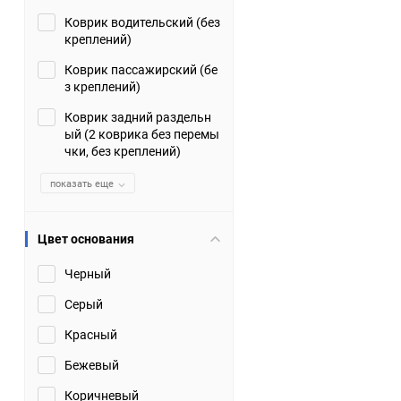
Коврик водительский (без
Suzuki
TATA
креплений)
Tianye
Tofas
Коврик пассажирский (бе
з креплений)
Volkswagen
Volvo
Коврик задний раздельн
ый (2 коврика без перемы
чки, без креплений)
Zotye
ЗАЗ
показать еще
Москвич
СМЗ
Цвет основания
Черный
Серый
Красный
Бежевый
Коричневый