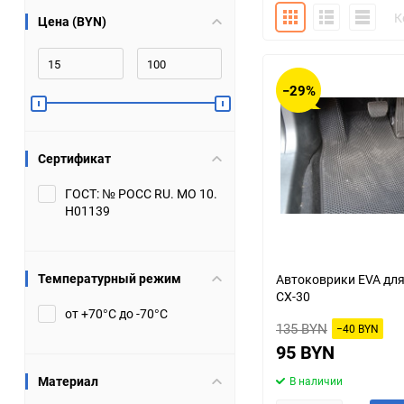
Плитка
Подробно
Компакт
К
Цена (BYN)
Bugatti
Cadillac
Chery
Chevrolet
−29%
DW Hower
Dacia
Сертификат
Datsun
De Tomaso
ГОСТ: № РОСС RU. МО 10.
Н01139
DongFeng
Doninvest
Ferrari
Fiat
Температурный режим
Автоковрики EVA дл
CX-30
Geely
Genesis
от +70°С до -70°С
135 BYN
−40 BYN
Hanomag
Haval
95 BYN
Материал
В наличии
Hummer
Hyundai