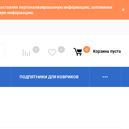
едоставляя персонализированную информацию, запоминая
ьную информацию.
0
0
0
Корзина
пуста
ПОДПЯТНИКИ ДЛЯ КОВРИКОВ
Alpina
Aro
BAIC
BelGee
Borgward
Brilliance