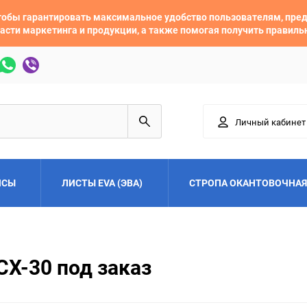
 чтобы гарантировать максимальное удобство пользователям, пр
асти маркетинга и продукции, а также помогая получить правил
Личный кабинет
ЙСЫ
ЛИСТЫ EVA (ЭВА)
СТРОПА ОКАНТОВОЧНАЯ
Adler
Alfa Romeo
CX-30 под заказ
Audi
Austin
Buick
BYD