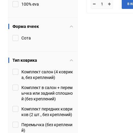
100% eva
В 
JMC
Jaguar
Lamborghini
Lancia
Форма ячеек
Сота
Lincoln
Luxgen
Maserati
Maybach
Тип коврика
Metrocab
Mitsubishi
Комплект салон (4 коврик
а, без креплений)
Opel
PUCH
Комплект в салон + перем
ычка или задний сплошно
Porsche
Proton
й (без креплений)
Комплект передних коври
Rover
SEAT
ков (2 шт., без креплений)
Перемычка (без креплени
ShuangHuan
Skoda
й)