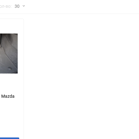
но
ол-во:
30
Chana
ChangFeng
30
Chrysler
Citroen
60
Dadi
Daewoo
90
DeLorean
Delage
150
Eagle
Excalibur
Ford
Foton
я Mazda
Geo
Great Wall
Hawtai
Honda
Infiniti
Iran Khodro