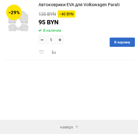
Автоковрики EVA для Volkswagen Parati
30
−29%
135 BYN
−40 BYN
60
95 BYN
В наличии
90
В корзину
150
Добавить
Добавить
в
к
избранное
сравнению
наверх