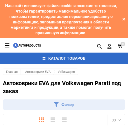
Наш сайт использует файлы cookie и похожие технологии,
чтобы гарантировать максимальное удобство
пользователям, предоставляя персонализированную
информацию, запоминая предпочтения в области
маркетинга и продукции, а также помогая получить
правильную информацию.
0
КАТАЛОГ ТОВАРОВ
Главная
Автоковрики EVA
Volkswagen
Автоковрики EVA для Volkswagen Parati под
заказ
Фильтр
Плитка
Подробно
Компактно
30