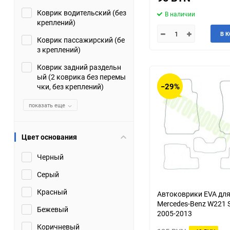
Коврик водительский (без
Suzuki
TATA
В наличии
креплений)
В 
Tianye
Tofas
Коврик пассажирский (бе
з креплений)
Volkswagen
Volvo
Коврик задний раздельн
ый (2 коврика без перемы
−29%
чки, без креплений)
Zotye
ЗАЗ
показать еще
Москвич
СМЗ
Цвет основания
Черный
Серый
Красный
Автоковрики EVA дл
Mercedes-Benz W221 
Бежевый
2005-2013
Коричневый