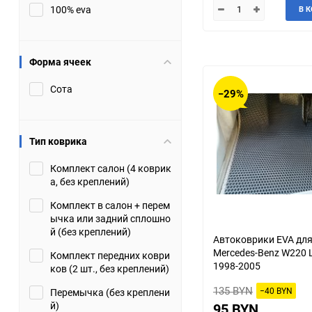
100% eva
В 
JMC
Jaguar
Lamborghini
Lancia
Форма ячеек
Сота
Lincoln
Luxgen
−29%
Maserati
Maybach
Тип коврика
Metrocab
Mitsubishi
Комплект салон (4 коврик
а, без креплений)
Opel
PUCH
Комплект в салон + перем
ычка или задний сплошно
Porsche
Proton
й (без креплений)
Автоковрики EVA дл
Mercedes-Benz W220 
Комплект передних коври
Rover
SEAT
1998-2005
ков (2 шт., без креплений)
135 BYN
−40 BYN
Перемычка (без креплени
ShuangHuan
Skoda
й)
95 BYN