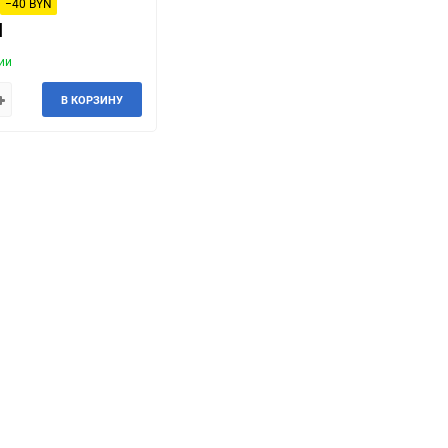
−40 BYN
N
ии
В КОРЗИНУ