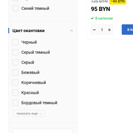
135 BYN
−40 BYN
95 BYN
Синий темный
В наличии
В 
Цвет окантовки
Черный
Серый темный
Серый
Бежевый
Коричневый
Красный
Бордовый темный
показать еще