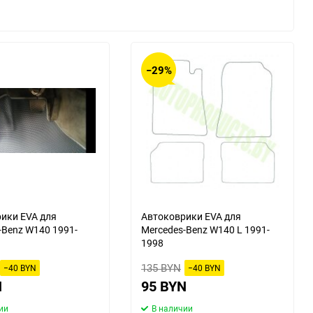
Changan
Changhe
DKW
DS
−29%
Daihatsu
Daimler
Derways
Dodge
FAW
FSO
GAC
GMC
ики EVA для
Автоковрики EVA для
-Benz W140 1991-
Mercedes-Benz W140 L 1991-
Hafei
Haima
1998
135 BYN
HuangHai
Hudson
−40 BYN
−40 BYN
N
95 BYN
Isuzu
JAC
ии
В наличии