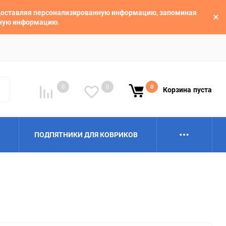
едоставляя персонализированную информацию, запоминая
ьную информацию.
0
0
0
Корзина
пуста
ПОДПЯТНИКИ ДЛЯ КОВРИКОВ
Alpina
Aro
BAIC
BelGee
Borgward
Brilliance