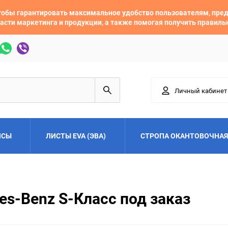
 чтобы гарантировать максимальное удобство пользователям, пр
асти маркетинга и продукции, а также помогая получить правил
Личный кабинет
ЙСЫ
ЛИСТЫ EVA (ЭВА)
СТРОПА ОКАНТОВОЧНАЯ
Adler
Alfa Romeo
s-Benz S-Класс под заказ
Audi
Austin
Buick
BYD