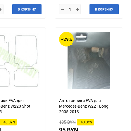
Kia
В КОРЗИНУ
LADA (ВАЗ)
В КОРЗИНУ
Lexus
Lifan
Mahindra
Maruti
−29%
McLaren
Mercury
Nissan
Oldsmobile
Plymouth
Pontiac
Renault Samsung
Rolls-Royce
ики EVA для
Автоковрики EVA для
-Benz W220 Shot
Mercedes-Benz W221 Long
Scion
Shanghai Maple
5
2005-2013
135 BYN
−40 BYN
−40 BYN
Steyr
Subaru
N
95 BYN