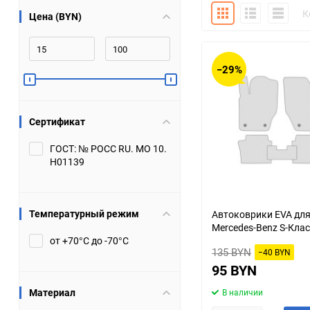
Плитка
Подробно
Компакт
К
Цена (BYN)
Bugatti
Cadillac
Chery
Chevrolet
−29%
DW Hower
Dacia
Сертификат
Datsun
De Tomaso
ГОСТ: № РОСС RU. МО 10.
Н01139
DongFeng
Doninvest
Ferrari
Fiat
Температурный режим
Автоковрики EVA дл
Mercedes-Benz S-Клас
Geely
Genesis
от +70°С до -70°С
135 BYN
−40 BYN
Hanomag
Haval
95 BYN
Материал
В наличии
Hummer
Hyundai