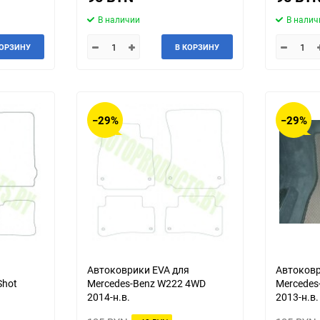
Talbot
Tatra
В наличии
В налич
КОРЗИНУ
В КОРЗИНУ
Toyota
Trabant
Wanderer
Willys
−29%
−29%
ЗИЛ
ЗиС
ТагАЗ
УАЗ
я
Автоковрики EVA для
Автоковр
Shot
Mercedes-Benz W222 4WD
Mercedes
2014-н.в.
2013-н.в.