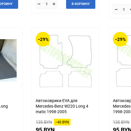
КОРЗИНУ
В КОРЗИНУ
Jeep
Jinbei
Land Rover
Landwind
MG
MINI
−29%
−29%
Mercedes-Benz
Mazda
Mitsuoka
Morgan
Packard
Peugeot
Ravon
Renault
я
Автоковрики EVA для
Автоковр
Long
Mercedes-Benz W220 Long 4
Mercedes
Saab
Saturn
matic 1998-2005
1998-200
135 BYN
135 BYN
−40 BYN
Smart
SsangYong
95 BYN
95 BY