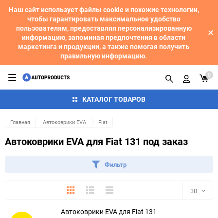
Наш сайт использует файлы cookie и похожие технологии,
чтобы гарантировать максимальное удобство
пользователям, предоставляя персонализированную
информацию, запоминая предпочтения в области
маркетинга и продукции, а также помогая получить
правильную информацию.
0
КАТАЛОГ ТОВАРОВ
Главная
Автоковрики EVA
Fiat
Автоковрики EVA для Fiat 131 под заказ
Фильтр
Плитка
Подробно
Компактно
30
Автоковрики EVA для Fiat 131
30