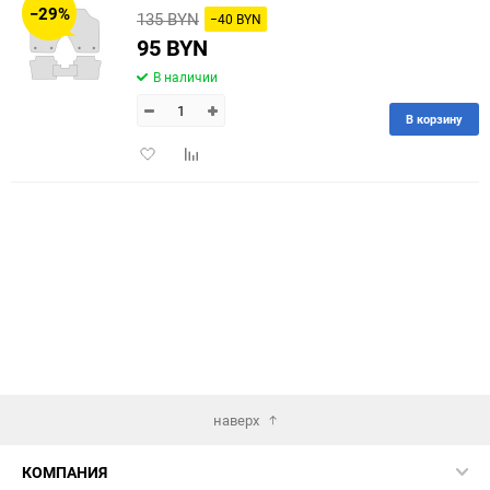
−29%
135 BYN
−40 BYN
60
95 BYN
В наличии
90
В корзину
150
Добавить
Добавить
в
к
избранное
сравнению
наверх
КОМПАНИЯ