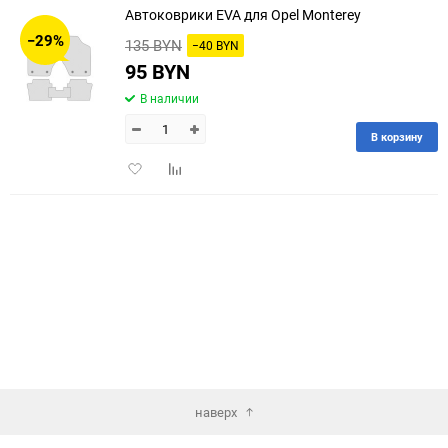
Автоковрики EVA для Opel Monterey
30
−29%
135 BYN
−40 BYN
60
95 BYN
В наличии
90
В корзину
150
Добавить
Добавить
в
к
избранное
сравнению
наверх