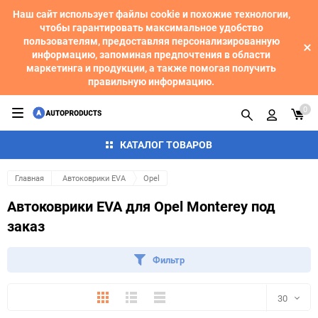
Наш сайт использует файлы cookie и похожие технологии,
чтобы гарантировать максимальное удобство
пользователям, предоставляя персонализированную
информацию, запоминая предпочтения в области
маркетинга и продукции, а также помогая получить
правильную информацию.
0
КАТАЛОГ ТОВАРОВ
Главная
Автоковрики EVA
Opel
Автоковрики EVA для Opel Monterey под
заказ
Фильтр
Плитка
Подробно
Компактно
30