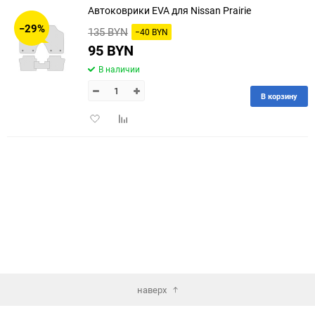
Автоковрики EVA для Nissan Prairie
30
−29%
135 BYN
−40 BYN
60
95 BYN
В наличии
90
В корзину
150
Добавить
Добавить
в
к
избранное
сравнению
наверх