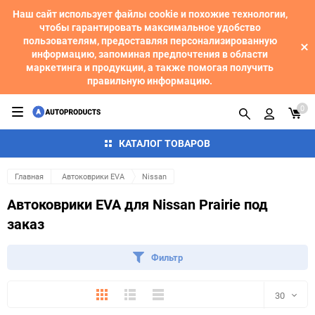
Наш сайт использует файлы cookie и похожие технологии,
чтобы гарантировать максимальное удобство
пользователям, предоставляя персонализированную
информацию, запоминая предпочтения в области
маркетинга и продукции, а также помогая получить
правильную информацию.
0
КАТАЛОГ ТОВАРОВ
Главная
Автоковрики EVA
Nissan
Автоковрики EVA для Nissan Prairie под
заказ
Фильтр
Плитка
Подробно
Компактно
30