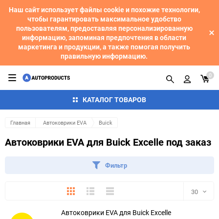
Наш сайт использует файлы cookie и похожие технологии,
чтобы гарантировать максимальное удобство
пользователям, предоставляя персонализированную
информацию, запоминая предпочтения в области
маркетинга и продукции, а также помогая получить
правильную информацию.
0
КАТАЛОГ ТОВАРОВ
Главная
Автоковрики EVA
Buick
Автоковрики EVA для Buick Excelle под заказ
Фильтр
Плитка
Подробно
Компактно
30
Автоковрики EVA для Buick Excelle
30