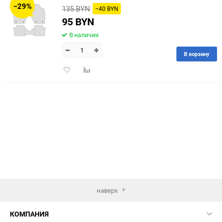
−29%
135 BYN
−40 BYN
60
95 BYN
В наличии
90
В корзину
150
Добавить
Добавить
в
к
избранное
сравнению
наверх
КОМПАНИЯ