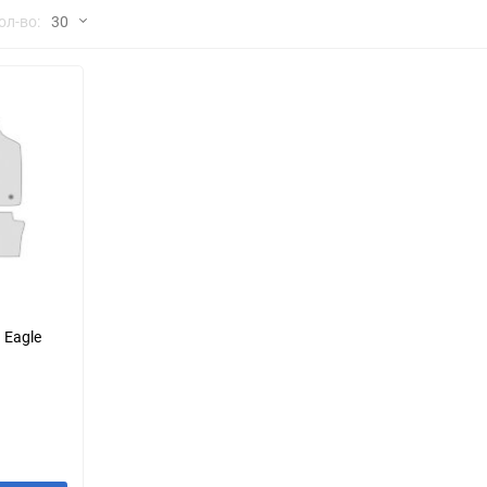
но
ол-во:
30
Chana
ChangFeng
30
Chrysler
Citroen
60
Dadi
Daewoo
90
DeLorean
Delage
150
Eagle
Excalibur
Ford
Foton
 Eagle
Geo
Great Wall
Hawtai
Honda
Infiniti
Iran Khodro