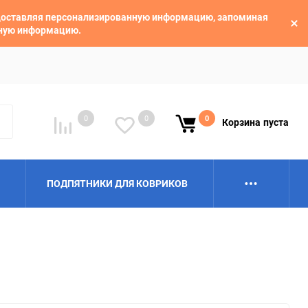
едоставляя персонализированную информацию, запоминая
ьную информацию.
0
0
0
Корзина
пуста
ПОДПЯТНИКИ ДЛЯ КОВРИКОВ
Alpina
Aro
BAIC
BelGee
Borgward
Brilliance