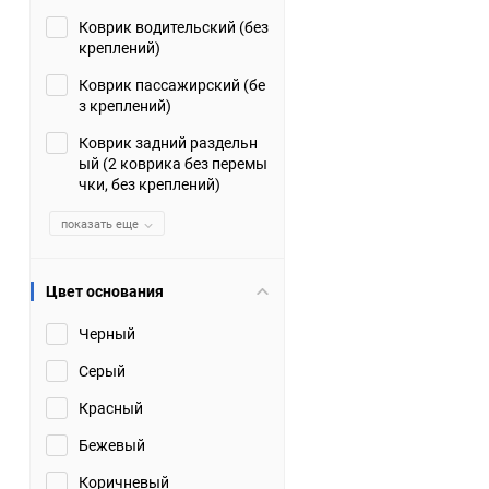
Коврик водительский (без
Suzuki
TATA
креплений)
Tianye
Tofas
Коврик пассажирский (бе
з креплений)
Volkswagen
Volvo
Коврик задний раздельн
ый (2 коврика без перемы
чки, без креплений)
Zotye
ЗАЗ
показать еще
Москвич
СМЗ
Цвет основания
Черный
Серый
Красный
Бежевый
Коричневый