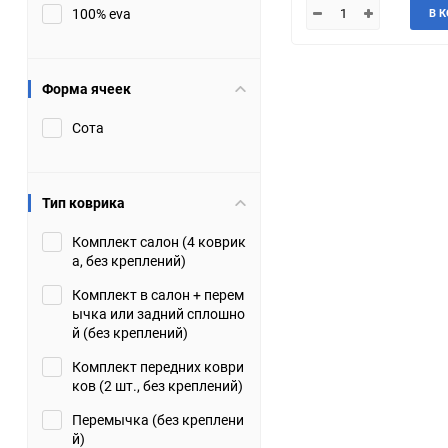
100% eva
В 
JMC
Jaguar
Lamborghini
Lancia
Форма ячеек
Сота
Lincoln
Luxgen
Maserati
Maybach
Тип коврика
Metrocab
Mitsubishi
Комплект салон (4 коврик
а, без креплений)
Opel
PUCH
Комплект в салон + перем
ычка или задний сплошно
Porsche
Proton
й (без креплений)
Комплект передних коври
Rover
SEAT
ков (2 шт., без креплений)
Перемычка (без креплени
ShuangHuan
Skoda
й)