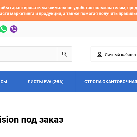
 чтобы гарантировать максимальное удобство пользователям, пр
асти маркетинга и продукции, а также помогая получить правил
Личный кабинет
ЙСЫ
ЛИСТЫ EVA (ЭВА)
СТРОПА ОКАНТОВОЧНАЯ
Adler
Alfa Romeo
sion под заказ
Audi
Austin
Buick
BYD