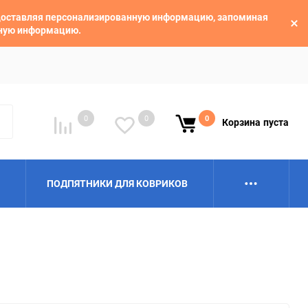
едоставляя персонализированную информацию, запоминая
ьную информацию.
0
0
0
Корзина
пуста
ПОДПЯТНИКИ ДЛЯ КОВРИКОВ
Alpina
Aro
BAIC
BelGee
Borgward
Brilliance