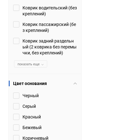
Коврик водительский (без
Suzuki
TATA
креплений)
Tianye
Tofas
Коврик пассажирский (бе
з креплений)
Volkswagen
Volvo
Коврик задний раздельн
ый (2 коврика без перемы
чки, без креплений)
Zotye
ЗАЗ
показать еще
Москвич
СМЗ
Цвет основания
Черный
Серый
Красный
Бежевый
Коричневый