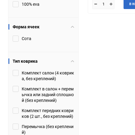
100% eva
В 
JMC
Jaguar
Lamborghini
Lancia
Форма ячеек
Сота
Lincoln
Luxgen
Maserati
Maybach
Тип коврика
Metrocab
Mitsubishi
Комплект салон (4 коврик
а, без креплений)
Opel
PUCH
Комплект в салон + перем
ычка или задний сплошно
Porsche
Proton
й (без креплений)
Комплект передних коври
Rover
SEAT
ков (2 шт., без креплений)
Перемычка (без креплени
ShuangHuan
Skoda
й)