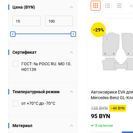
Плитка
Подробно
Компакт
К
Цена (BYN)
Bugatti
Cadillac
Chery
Chevrolet
−29%
DW Hower
Dacia
Сертификат
Datsun
De Tomaso
ГОСТ: № РОСС RU. МО 10.
Н01139
DongFeng
Doninvest
Ferrari
Fiat
Температурный режим
Автоковрики EVA дл
Mercedes-Benz GL-Кл
Geely
Genesis
от +70°С до -70°С
135 BYN
−40 BYN
Hanomag
Haval
95 BYN
Материал
В наличии
Hummer
Hyundai