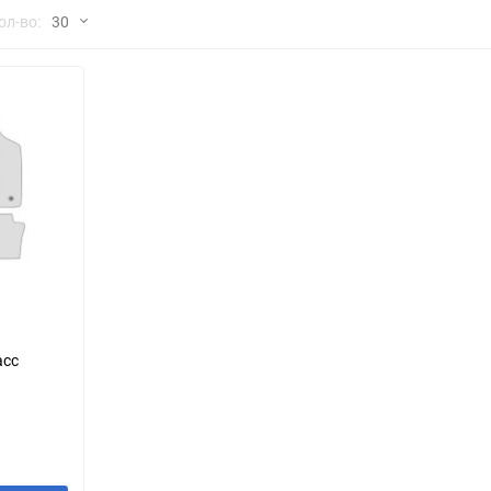
но
ол-во:
30
Chana
ChangFeng
30
Chrysler
Citroen
60
Dadi
Daewoo
90
DeLorean
Delage
150
Eagle
Excalibur
Ford
Foton
я
асс
Geo
Great Wall
Hawtai
Honda
Infiniti
Iran Khodro