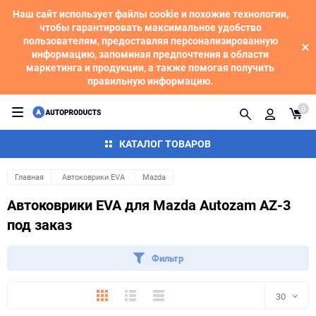
Наш сайт использует файлы cookie и похожие технологии,
чтобы гарантировать максимальное удобство
пользователям, предоставляя персонализированную
информацию, запоминая предпочтения в области
маркетинга и продукции, а также помогая получить
правильную информацию.
0
КАТАЛОГ ТОВАРОВ
Главная
Автоковрики EVA
Mazda
Автоковрики EVA для Mazda Autozam AZ-3
под заказ
Фильтр
Плитка
Подробно
Компактно
30