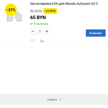
Автоковрики EVA для Mazda Autozam AZ-3
30
−27%
90 BYN
−25 BYN
60
65 BYN
В наличии
90
В корзину
150
Добавить
Добавить
в
к
избранное
сравнению
наверх