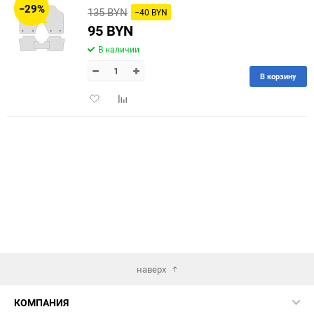
−29%
135 BYN
−40 BYN
60
95 BYN
В наличии
90
В корзину
150
Добавить
Добавить
в
к
избранное
сравнению
наверх
КОМПАНИЯ