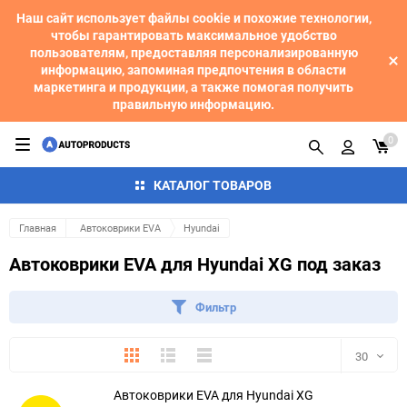
Наш сайт использует файлы cookie и похожие технологии,
чтобы гарантировать максимальное удобство
пользователям, предоставляя персонализированную
информацию, запоминая предпочтения в области
маркетинга и продукции, а также помогая получить
правильную информацию.
0
КАТАЛОГ ТОВАРОВ
Главная
Автоковрики EVA
Hyundai
Автоковрики EVA для Hyundai XG под заказ
Фильтр
Плитка
Подробно
Компактно
30
Автоковрики EVA для Hyundai XG
30