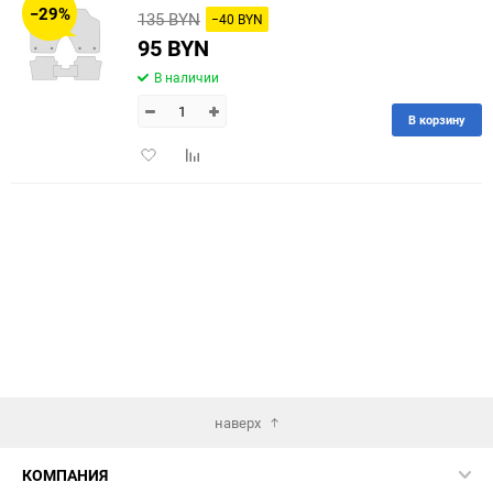
−29%
135 BYN
−40 BYN
60
95 BYN
В наличии
90
В корзину
150
Добавить
Добавить
в
к
избранное
сравнению
наверх
КОМПАНИЯ