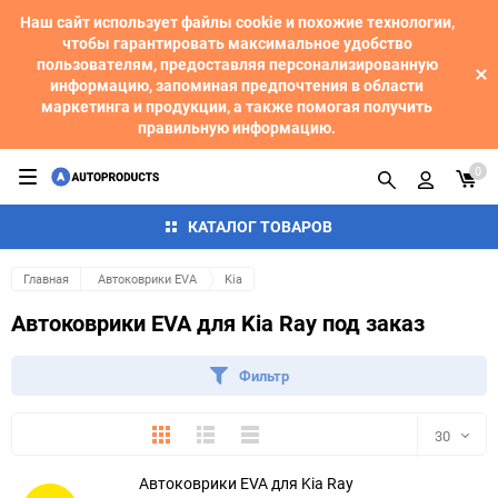
Наш сайт использует файлы cookie и похожие технологии,
чтобы гарантировать максимальное удобство
пользователям, предоставляя персонализированную
информацию, запоминая предпочтения в области
маркетинга и продукции, а также помогая получить
правильную информацию.
0
КАТАЛОГ ТОВАРОВ
Главная
Автоковрики EVA
Kia
Автоковрики EVA для Kia Ray под заказ
Фильтр
Плитка
Подробно
Компактно
30
Автоковрики EVA для Kia Ray
30