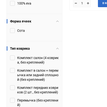
100% eva
В 
JMC
Jaguar
Lamborghini
Lancia
Форма ячеек
Сота
Lincoln
Luxgen
Maserati
Maybach
Тип коврика
Metrocab
Mitsubishi
Комплект салон (4 коврик
а, без креплений)
Opel
PUCH
Комплект в салон + перем
ычка или задний сплошно
Porsche
Proton
й (без креплений)
Комплект передних коври
Rover
SEAT
ков (2 шт., без креплений)
Перемычка (без креплени
ShuangHuan
Skoda
й)