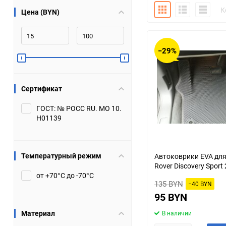
Плитка
Подробно
Компакт
К
Цена (BYN)
Bugatti
Cadillac
Chery
Chevrolet
−29%
DW Hower
Dacia
Сертификат
Datsun
De Tomaso
ГОСТ: № РОСС RU. МО 10.
Н01139
DongFeng
Doninvest
Ferrari
Fiat
Температурный режим
Автоковрики EVA для
Rover Discovery Sport 
Geely
Genesis
от +70°С до -70°С
135 BYN
−40 BYN
Hanomag
Haval
95 BYN
Материал
В наличии
Hummer
Hyundai