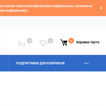
едоставляя персонализированную информацию, запоминая
ьную информацию.
0
0
0
Корзина
пуста
ПОДПЯТНИКИ ДЛЯ КОВРИКОВ
Alpina
Aro
BAIC
BelGee
Borgward
Brilliance