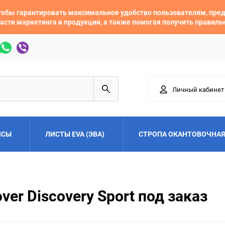
 чтобы гарантировать максимальное удобство пользователям, пр
асти маркетинга и продукции, а также помогая получить правил
Личный кабинет
ЙСЫ
ЛИСТЫ EVA (ЭВА)
СТРОПА ОКАНТОВОЧНАЯ
Adler
Alfa Romeo
er Discovery Sport под заказ
Audi
Austin
Buick
BYD