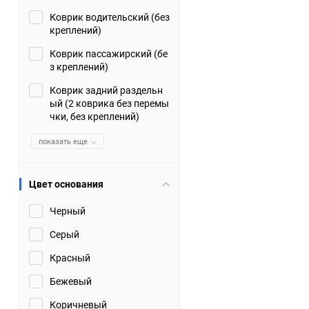
Коврик водительский (без
Suzuki
TATA
креплений)
Tianye
Tofas
Коврик пассажирский (бе
з креплений)
Volkswagen
Volvo
Коврик задний раздельн
ый (2 коврика без перемы
чки, без креплений)
Zotye
ЗАЗ
показать еще
Москвич
СМЗ
Цвет основания
Черный
Серый
Красный
Бежевый
Коричневый