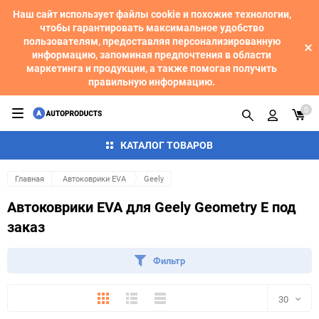
Наш сайт использует файлы cookie и похожие технологии,
чтобы гарантировать максимальное удобство
пользователям, предоставляя персонализированную
информацию, запоминая предпочтения в области
маркетинга и продукции, а также помогая получить
правильную информацию.
0
КАТАЛОГ ТОВАРОВ
Главная
Автоковрики EVA
Geely
Автоковрики EVA для Geely Geometry E под
заказ
Фильтр
Плитка
Подробно
Компактно
30