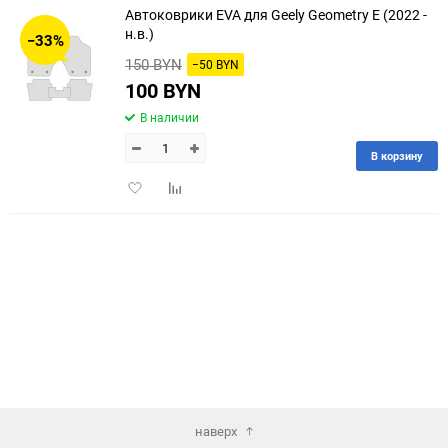
Автоковрики EVA для Geely Geometry E (2022 -
30
н.в.)
−33%
150 BYN
−50 BYN
60
100 BYN
90
В наличии
150
В корзину
Добавить
Добавить
в
к
избранное
сравнению
наверх