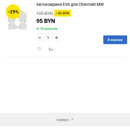
Автоковрики EVA для Chevrolet MW
30
−29%
135 BYN
−40 BYN
60
95 BYN
В наличии
90
В корзину
150
Добавить
Добавить
в
к
избранное
сравнению
наверх