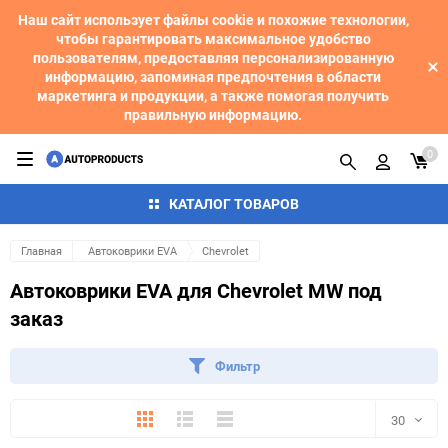
Наш сайт использует файлы cookie и похожие технологии,
чтобы гарантировать максимальное удобство
пользователям, предоставляя персонализированную
информацию, запоминая предпочтения в области
маркетинга и продукции, а также помогая получить
правильную информацию.
0
КАТАЛОГ ТОВАРОВ
Главная
Автоковрики EVA
Chevrolet
Автоковрики EVA для Chevrolet MW под
заказ
Фильтр
Плитка
Подробно
Компактно
30