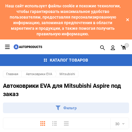
Наш сайт использует файлы cookie и похожие технологии,
чтобы гарантировать максимальное удобство
пользователям, предоставляя персонализированную
информацию, запоминая предпочтения в области
маркетинга и продукции, а также помогая получить
правильную информацию.
0
КАТАЛОГ ТОВАРОВ
Главная
Автоковрики EVA
Mitsubishi
Автоковрики EVA для Mitsubishi Aspire под
заказ
Фильтр
Плитка
Подробно
Компактно
30