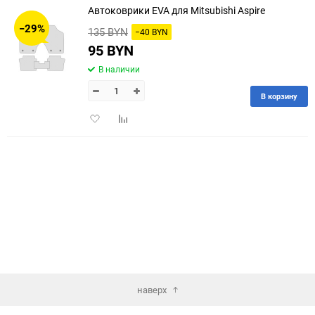
Автоковрики EVA для Mitsubishi Aspire
30
−29%
135 BYN
−40 BYN
60
95 BYN
В наличии
90
В корзину
150
Добавить
Добавить
в
к
избранное
сравнению
наверх