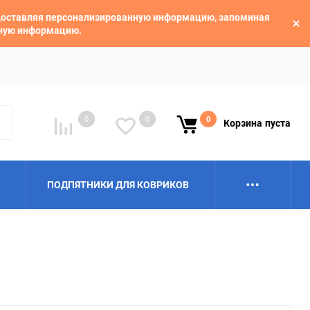
едоставляя персонализированную информацию, запоминая
ьную информацию.
0
0
0
Корзина
пуста
ПОДПЯТНИКИ ДЛЯ КОВРИКОВ
Alpina
Aro
BAIC
BelGee
Borgward
Brilliance