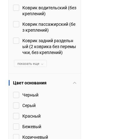
Коврик водительский (без
Suzuki
TATA
креплений)
Tianye
Tofas
Коврик пассажирский (бе
з креплений)
Volkswagen
Volvo
Коврик задний раздельн
ый (2 коврика без перемы
чки, без креплений)
Zotye
ЗАЗ
показать еще
Москвич
СМЗ
Цвет основания
Черный
Серый
Красный
Бежевый
Коричневый