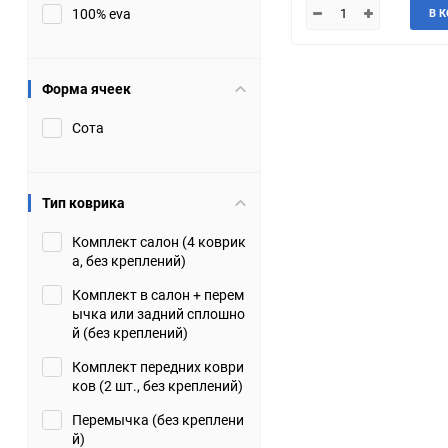
100% eva
В 
JMC
Jaguar
Lamborghini
Lancia
Форма ячеек
Сота
Lincoln
Luxgen
Maserati
Maybach
Тип коврика
Metrocab
Mitsubishi
Комплект салон (4 коврик
а, без креплений)
Opel
PUCH
Комплект в салон + перем
ычка или задний сплошно
Porsche
Proton
й (без креплений)
Комплект передних коври
Rover
SEAT
ков (2 шт., без креплений)
Перемычка (без креплени
ShuangHuan
Skoda
й)