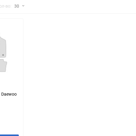
но
ол-во:
30
Chana
ChangFeng
30
Chrysler
Citroen
60
Dadi
Daewoo
90
DeLorean
Delage
150
Eagle
Excalibur
Ford
Foton
я Daewoo
Geo
Great Wall
Hawtai
Honda
Infiniti
Iran Khodro