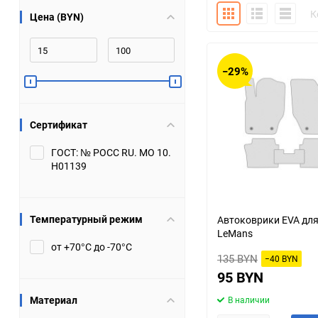
Плитка
Подробно
Компакт
К
Цена (BYN)
Bugatti
Cadillac
Chery
Chevrolet
−29%
DW Hower
Dacia
Сертификат
Datsun
De Tomaso
ГОСТ: № РОСС RU. МО 10.
Н01139
DongFeng
Doninvest
Ferrari
Fiat
Температурный режим
Автоковрики EVA дл
LeMans
Geely
Genesis
от +70°С до -70°С
135 BYN
−40 BYN
Hanomag
Haval
95 BYN
Материал
В наличии
Hummer
Hyundai