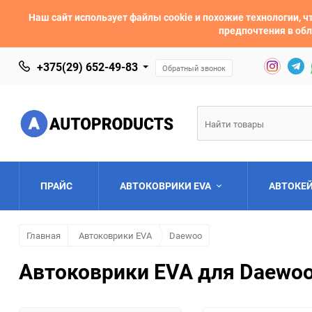
Наш сайт использует файлы cookie и похожие технологии,
предпочтения в обл
+375(29) 652-49-83
Обратный звонок
ПРАЙС
АВТОКОВРИКИ EVA
АВТОКЕ
Главная
Автоковрики EVA
Daewoo
AC
Acura
Автоковрики EVA для Daewoo
Asia
Aston Martin
Bentley
BMW