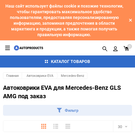
Наш сайт использует файлы cookie и похожие технологии,
чтобы гарантировать максимальное удобство
пользователям, предоставляя персонализированную
информацию, запоминая предпочтения в области
маркетинга и продукции, а также помогая получить
правильную информацию.
0
КАТАЛОГ ТОВАРОВ
Главная
Автоковрики EVA
Mercedes-Benz
Автоковрики EVA для Mercedes-Benz GLS
AMG под заказ
Фильтр
Плитка
Подробно
Компактно
30