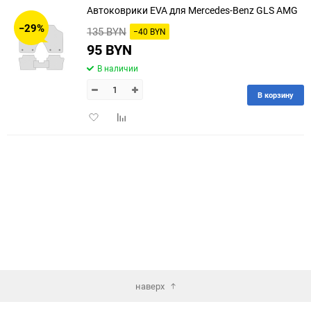
Автоковрики EVA для Mercedes-Benz GLS AMG
30
−29%
135 BYN
−40 BYN
60
95 BYN
В наличии
90
В корзину
150
Добавить
Добавить
в
к
избранное
сравнению
наверх