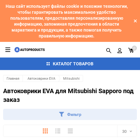
Наш сайт использует файлы cookie и похожие технологии,
чтобы гарантировать максимальное удобство
пользователям, предоставляя персонализированную
информацию, запоминая предпочтения в области
маркетинга и продукции, а также помогая получить
правильную информацию.
0
КАТАЛОГ ТОВАРОВ
Главная
Автоковрики EVA
Mitsubishi
Автоковрики EVA для Mitsubishi Sapporo под
заказ
Фильтр
Плитка
Подробно
Компактно
30