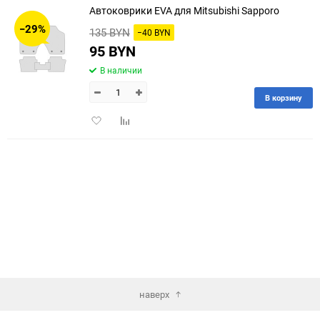
Автоковрики EVA для Mitsubishi Sapporo
30
−29%
135 BYN
−40 BYN
60
95 BYN
В наличии
90
В корзину
150
Добавить
Добавить
в
к
избранное
сравнению
наверх