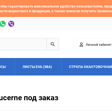
 чтобы гарантировать максимальное удобство пользователям, пр
асти маркетинга и продукции, а также помогая получить правил
Личный кабинет
ЙСЫ
ЛИСТЫ EVA (ЭВА)
СТРОПА ОКАНТОВОЧНАЯ
Adler
Alfa Romeo
ucerne под заказ
Audi
Austin
Buick
BYD