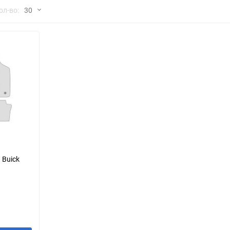
но
ол-во:
30
Chana
ChangFeng
30
Chrysler
Citroen
60
Dadi
Daewoo
90
DeLorean
Delage
150
Eagle
Excalibur
Ford
Foton
 Buick
Geo
Great Wall
Hawtai
Honda
Infiniti
Iran Khodro