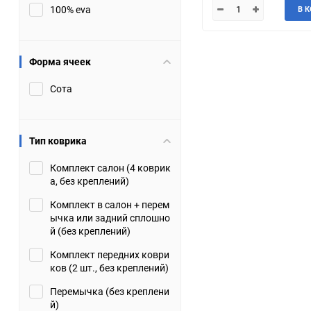
100% eva
В 
JMC
Jaguar
Lamborghini
Lancia
Форма ячеек
Сота
Lincoln
Luxgen
Maserati
Maybach
Тип коврика
Metrocab
Mitsubishi
Комплект салон (4 коврик
а, без креплений)
Opel
PUCH
Комплект в салон + перем
ычка или задний сплошно
Porsche
Proton
й (без креплений)
Комплект передних коври
Rover
SEAT
ков (2 шт., без креплений)
Перемычка (без креплени
ShuangHuan
Skoda
й)