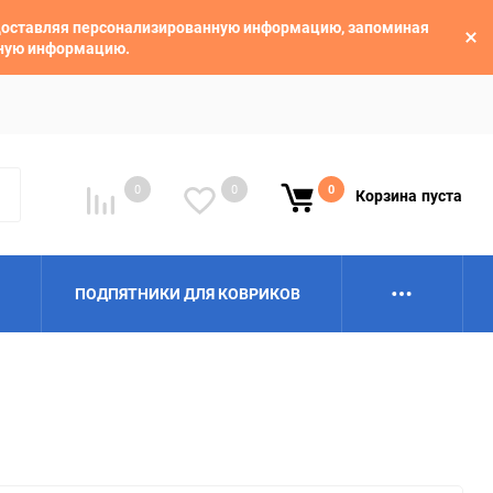
едоставляя персонализированную информацию, запоминая
ьную информацию.
0
0
0
Корзина
пуста
ПОДПЯТНИКИ ДЛЯ КОВРИКОВ
Alpina
Aro
BAIC
BelGee
Borgward
Brilliance