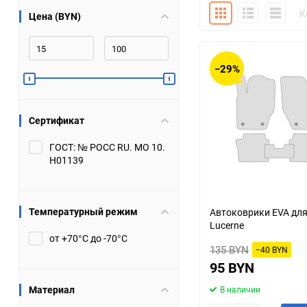
Плитка
Подробно
Компакт
К
Цена (BYN)
Bugatti
Cadillac
Chery
Chevrolet
−29%
DW Hower
Dacia
Сертификат
Datsun
De Tomaso
ГОСТ: № РОСС RU. МО 10.
Н01139
DongFeng
Doninvest
Ferrari
Fiat
Температурный режим
Автоковрики EVA для
Lucerne
Geely
Genesis
от +70°С до -70°С
135 BYN
−40 BYN
Hanomag
Haval
95 BYN
Материал
В наличии
Hummer
Hyundai