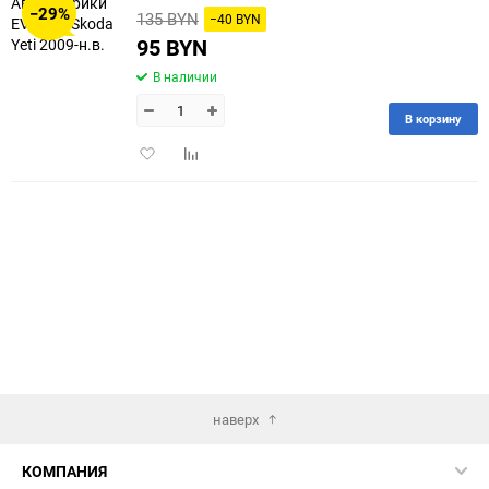
−29%
135 BYN
−40 BYN
60
95 BYN
В наличии
90
В корзину
150
Добавить
Добавить
в
к
избранное
сравнению
наверх
КОМПАНИЯ