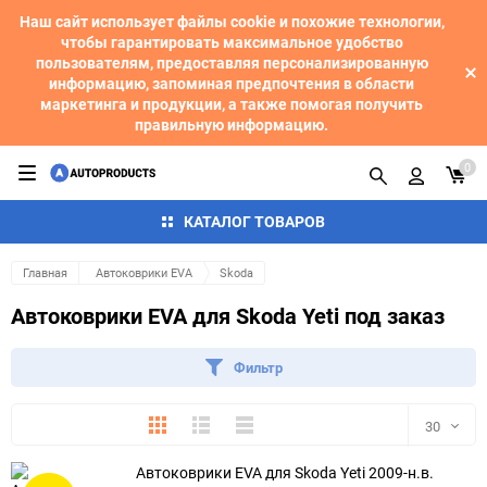
Наш сайт использует файлы cookie и похожие технологии,
чтобы гарантировать максимальное удобство
пользователям, предоставляя персонализированную
информацию, запоминая предпочтения в области
маркетинга и продукции, а также помогая получить
правильную информацию.
0
КАТАЛОГ ТОВАРОВ
Главная
Автоковрики EVA
Skoda
Автоковрики EVA для Skoda Yeti под заказ
Фильтр
Плитка
Подробно
Компактно
30
Автоковрики EVA для Skoda Yeti 2009-н.в.
30