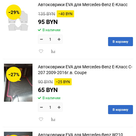
Автоковрики EVA для Mercedes-Benz E-Класс
30
−29%
135 BYN
−40 BYN
60
95 BYN
В наличии
90
В корзину
150
Добавить
Добавить
в
к
избранное
сравнению
Автоковрики EVA для Mercedes-Benz E-Класс C-
207 2009-2016г.в. Coupe
−27%
90 BYN
−25 BYN
65 BYN
В наличии
В корзину
Добавить
Добавить
в
к
избранное
сравнению
Автоковрики EVA для Mercedes-Benz W210