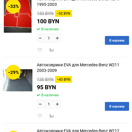
1995-2003
−33%
150 BYN
−50 BYN
100 BYN
В наличии
В корзину
Добавить
Добавить
в
к
избранное
сравнению
Автоковрики EVA для Mercedes-Benz W211
2003-2009
−29%
135 BYN
−40 BYN
95 BYN
В наличии
В корзину
Добавить
Добавить
в
к
избранное
сравнению
Автоковрики EVA для Mercedes-Benz W212