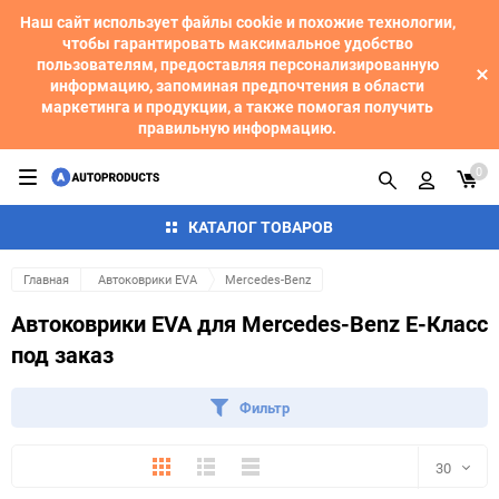
Наш сайт использует файлы cookie и похожие технологии,
чтобы гарантировать максимальное удобство
пользователям, предоставляя персонализированную
информацию, запоминая предпочтения в области
маркетинга и продукции, а также помогая получить
правильную информацию.
0
КАТАЛОГ ТОВАРОВ
Главная
Автоковрики EVA
Mercedes-Benz
Автоковрики EVA для Mercedes-Benz E-Класс
под заказ
Фильтр
Плитка
Подробно
Компактно
30