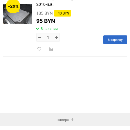
2010-н.в.
−29%
135 BYN
−40 BYN
95 BYN
В наличии
В корзину
Добавить
Добавить
в
к
избранное
сравнению
наверх