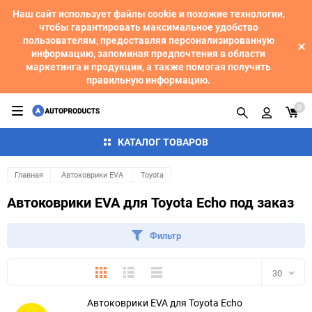
Наш сайт использует файлы cookie и похожие технологии,
чтобы гарантировать максимальное удобство
пользователям, предоставляя персонализированную
информацию, запоминая предпочтения в области
маркетинга и продукции, а также помогая получить
правильную информацию.
0
КАТАЛОГ ТОВАРОВ
Главная
Автоковрики EVA
Toyota
Автоковрики EVA для Toyota Echo под заказ
Фильтр
Плитка
Подробно
Компактно
30
Автоковрики EVA для Toyota Echo
30