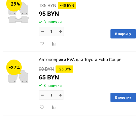
−29%
135 BYN
−40 BYN
60
95 BYN
В наличии
90
В корзину
150
Добавить
Добавить
в
к
избранное
сравнению
Автоковрики EVA для Toyota Echo Coupe
−27%
90 BYN
−25 BYN
65 BYN
В наличии
В корзину
Добавить
Добавить
в
к
избранное
сравнению