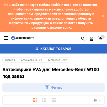
Наш сайт использует файлы cookie и похожие технологии,
чтобы гарантировать максимальное удобство
пользователям, предоставляя персонализированную
информацию, запоминая предпочтения в области
маркетинга и продукции, а также помогая получить
правильную информацию.
0
КАТАЛОГ ТОВАРОВ
Главная
Автоковрики EVA
Mercedes-Benz
Автоковрики EVA для Mercedes-Benz W100
под заказ
Фильтр
Плитка
Подробно
Компактно
30