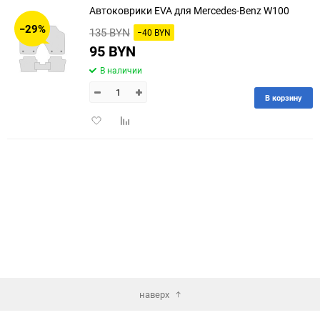
Автоковрики EVA для Mercedes-Benz W100
30
−29%
135 BYN
−40 BYN
60
95 BYN
В наличии
90
В корзину
150
Добавить
Добавить
в
к
избранное
сравнению
наверх