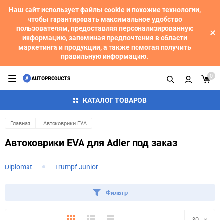
Наш сайт использует файлы cookie и похожие технологии,
чтобы гарантировать максимальное удобство
пользователям, предоставляя персонализированную
информацию, запоминая предпочтения в области
маркетинга и продукции, а также помогая получить
правильную информацию.
0
КАТАЛОГ ТОВАРОВ
Главная
Автоковрики EVA
Автоковрики EVA для Adler под заказ
Diplomat
Trumpf Junior
Фильтр
Плитка
Подробно
Компактно
30