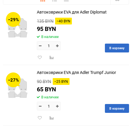
Автоковрики EVA для Adler Diplomat
30
−29%
135 BYN
−40 BYN
60
95 BYN
В наличии
90
В корзину
150
Добавить
Добавить
в
к
избранное
сравнению
Автоковрики EVA для Adler Trumpf Junior
−27%
90 BYN
−25 BYN
65 BYN
В наличии
В корзину
Добавить
Добавить
в
к
избранное
сравнению