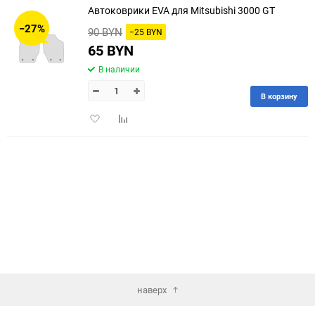
Автоковрики EVA для Mitsubishi 3000 GT
30
−27%
90 BYN
−25 BYN
60
65 BYN
В наличии
90
В корзину
150
Добавить
Добавить
в
к
избранное
сравнению
наверх