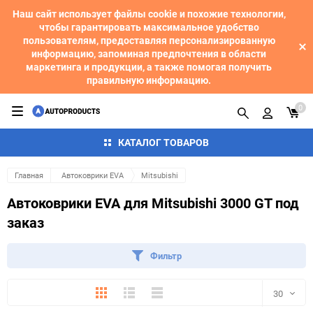
Наш сайт использует файлы cookie и похожие технологии,
чтобы гарантировать максимальное удобство
пользователям, предоставляя персонализированную
информацию, запоминая предпочтения в области
маркетинга и продукции, а также помогая получить
правильную информацию.
0
КАТАЛОГ ТОВАРОВ
Главная
Автоковрики EVA
Mitsubishi
Автоковрики EVA для Mitsubishi 3000 GT под
заказ
Фильтр
Плитка
Подробно
Компактно
30