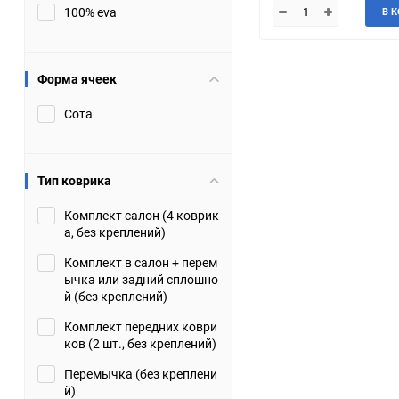
100% eva
В 
JMC
Jaguar
Lamborghini
Lancia
Форма ячеек
Сота
Lincoln
Luxgen
Maserati
Maybach
Тип коврика
Metrocab
Mitsubishi
Комплект салон (4 коврик
а, без креплений)
Opel
PUCH
Комплект в салон + перем
ычка или задний сплошно
Porsche
Proton
й (без креплений)
Комплект передних коври
Rover
SEAT
ков (2 шт., без креплений)
Перемычка (без креплени
ShuangHuan
Skoda
й)