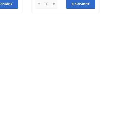
КОРЗИНУ
В КОРЗИНУ
Jeep
Jinbei
Land Rover
Landwind
MG
MINI
Mercedes-Benz
Mazda
Mitsuoka
Morgan
Packard
Peugeot
Ravon
Renault
Saab
Saturn
Smart
SsangYong