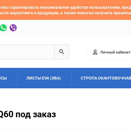
 чтобы гарантировать максимальное удобство пользователям, пр
асти маркетинга и продукции, а также помогая получить правил
Личный кабинет
ЙСЫ
ЛИСТЫ EVA (ЭВА)
СТРОПА ОКАНТОВОЧНАЯ
Adler
Alfa Romeo
 Q60 под заказ
Audi
Austin
Buick
BYD