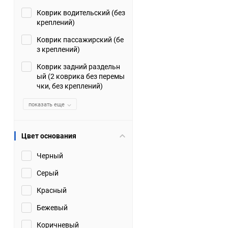
Коврик водительский (без
Suzuki
TATA
креплений)
Tianye
Tofas
Коврик пассажирский (бе
з креплений)
Volkswagen
Volvo
Коврик задний раздельн
ый (2 коврика без перемы
чки, без креплений)
Zotye
ЗАЗ
показать еще
Москвич
СМЗ
Цвет основания
Черный
Серый
Красный
Бежевый
Коричневый