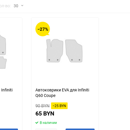
но
ол-во:
30
Chana
ChangFeng
30
Chrysler
Citroen
−27%
60
Dadi
Daewoo
90
DeLorean
Delage
150
Eagle
Excalibur
Ford
Foton
nfiniti
Автоковрики EVA для Infiniti
Q60 Coupe
Geo
Great Wall
90 BYN
−25 BYN
Hawtai
Honda
65 BYN
В наличии
Infiniti
Iran Khodro