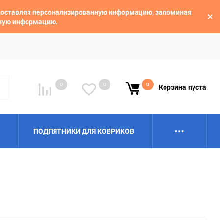
едоставляя персонализированную информацию, запоминая
ьную информацию.
0
0
0
Корзина
пуста
ПОДПЯТНИКИ ДЛЯ КОВРИКОВ
Alpina
Aro
BAIC
BelGee
Borgward
Brilliance