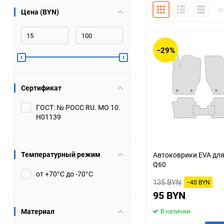
Плитка
Подробно
Компакт
К
Цена (BYN)
Bugatti
Cadillac
Chery
Chevrolet
−29%
DW Hower
Dacia
Сертификат
Datsun
De Tomaso
ГОСТ: № РОСС RU. МО 10.
Н01139
DongFeng
Doninvest
Ferrari
Fiat
Температурный режим
Автоковрики EVA для I
Q60
Geely
Genesis
от +70°С до -70°С
135 BYN
−40 BYN
Hanomag
Haval
95 BYN
Материал
В наличии
Hummer
Hyundai