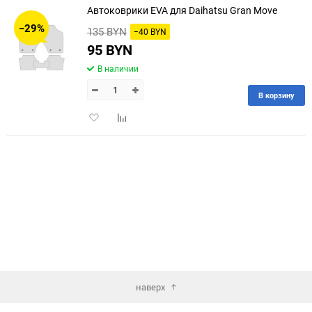
Автоковрики EVA для Daihatsu Gran Move
30
−29%
135 BYN
−40 BYN
60
95 BYN
В наличии
90
В корзину
150
Добавить
Добавить
в
к
избранное
сравнению
наверх