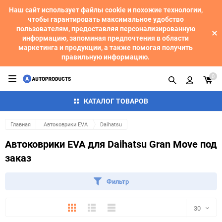
Наш сайт использует файлы cookie и похожие технологии,
чтобы гарантировать максимальное удобство
пользователям, предоставляя персонализированную
информацию, запоминая предпочтения в области
маркетинга и продукции, а также помогая получить
правильную информацию.
0
КАТАЛОГ ТОВАРОВ
Главная
Автоковрики EVA
Daihatsu
Автоковрики EVA для Daihatsu Gran Move под
заказ
Фильтр
Плитка
Подробно
Компактно
30