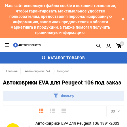
Наш сайт использует файлы cookie и похожие технологии,
чтобы гарантировать максимальное удобство
пользователям, предоставляя персонализированную
информацию, запоминая предпочтения в области
маркетинга и продукции, а также помогая получить
правильную информацию.
0
КАТАЛОГ ТОВАРОВ
Главная
Автоковрики EVA
Peugeot
Автоковрики EVA для Peugeot 106 под заказ
Фильтр
Плитка
Подробно
Компактно
30
Автоковрики EVA для Peugeot 106 1991-2003
30