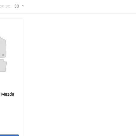
но
ол-во:
30
Chana
ChangFeng
30
Chrysler
Citroen
60
Dadi
Daewoo
90
DeLorean
Delage
150
Eagle
Excalibur
Ford
Foton
я Mazda
Geo
Great Wall
Hawtai
Honda
Infiniti
Iran Khodro