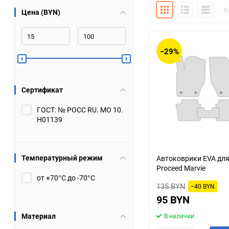
Плитка
Подробно
Компакт
К
Цена (BYN)
Bugatti
Cadillac
Chery
Chevrolet
−29%
DW Hower
Dacia
Сертификат
Datsun
De Tomaso
ГОСТ: № РОСС RU. МО 10.
Н01139
DongFeng
Doninvest
Ferrari
Fiat
Температурный режим
Автоковрики EVA дл
Proceed Marvie
Geely
Genesis
от +70°С до -70°С
135 BYN
−40 BYN
Hanomag
Haval
95 BYN
Материал
В наличии
Hummer
Hyundai