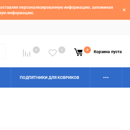
едоставляя персонализированную информацию, запоминая
ьную информацию.
0
0
0
Корзина
пуста
ПОДПЯТНИКИ ДЛЯ КОВРИКОВ
Alpina
Aro
BAIC
BelGee
Borgward
Brilliance