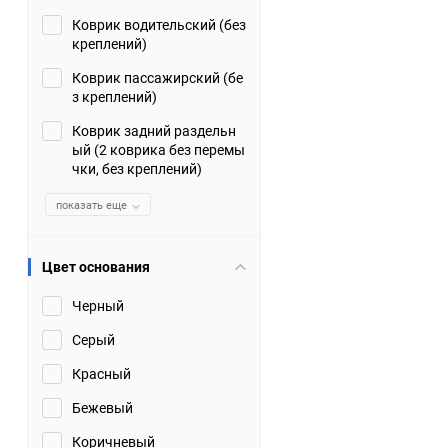
Коврик водительский (без
Suzuki
TATA
креплений)
Tianye
Tofas
Коврик пассажирский (бе
з креплений)
Volkswagen
Volvo
Коврик задний раздельн
ый (2 коврика без перемы
чки, без креплений)
Zotye
ЗАЗ
показать еще
Москвич
СМЗ
Цвет основания
Черный
Серый
Красный
Бежевый
Коричневый