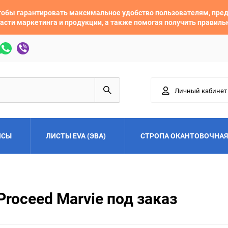
 чтобы гарантировать максимальное удобство пользователям, пр
асти маркетинга и продукции, а также помогая получить правил
Личный кабинет
ЙСЫ
ЛИСТЫ EVA (ЭВА)
СТРОПА ОКАНТОВОЧНАЯ
Adler
Alfa Romeo
roceed Marvie под заказ
Audi
Austin
Buick
BYD