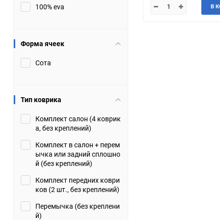
100% eva
В 
JMC
Jaguar
Lamborghini
Lancia
Форма ячеек
Сота
Lincoln
Luxgen
Maserati
Maybach
Тип коврика
Metrocab
Mitsubishi
Комплект салон (4 коврик
а, без креплений)
Opel
PUCH
Комплект в салон + перем
ычка или задний сплошно
Porsche
Proton
й (без креплений)
Комплект передних коври
Rover
SEAT
ков (2 шт., без креплений)
Перемычка (без креплени
ShuangHuan
Skoda
й)