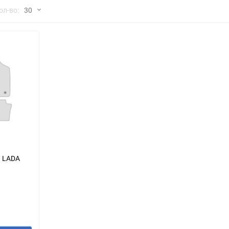
но
ол-во:
30
Chana
ChangFeng
30
Chrysler
Citroen
60
Dadi
Daewoo
90
DeLorean
Delage
150
Eagle
Excalibur
Ford
Foton
я LADA
Geo
Great Wall
Hawtai
Honda
Infiniti
Iran Khodro