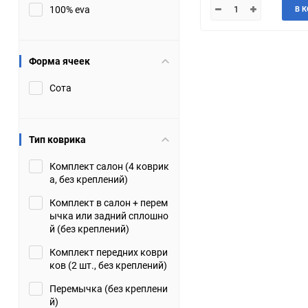
100% eva
В 
JMC
Jaguar
Lamborghini
Lancia
Форма ячеек
Сота
Lincoln
Luxgen
Maserati
Maybach
Тип коврика
Metrocab
Mitsubishi
Комплект салон (4 коврик
а, без креплений)
Opel
PUCH
Комплект в салон + перем
ычка или задний сплошно
Porsche
Proton
й (без креплений)
Комплект передних коври
Rover
SEAT
ков (2 шт., без креплений)
Перемычка (без креплени
ShuangHuan
Skoda
й)