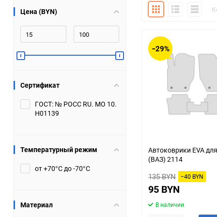
Плитка
Подробно
Компакт
К
Цена (BYN)
Bugatti
Cadillac
Chery
Chevrolet
−29%
DW Hower
Dacia
Сертификат
Datsun
De Tomaso
ГОСТ: № РОСС RU. МО 10.
Н01139
DongFeng
Doninvest
Ferrari
Fiat
Температурный режим
Автоковрики EVA дл
(ВАЗ) 2114
Geely
Genesis
от +70°С до -70°С
135 BYN
−40 BYN
Hanomag
Haval
95 BYN
Материал
В наличии
Hummer
Hyundai