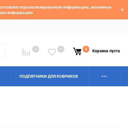
едоставляя персонализированную информацию, запоминая
ьную информацию.
0
0
0
Корзина
пуста
ПОДПЯТНИКИ ДЛЯ КОВРИКОВ
Alpina
Aro
BAIC
BelGee
Borgward
Brilliance