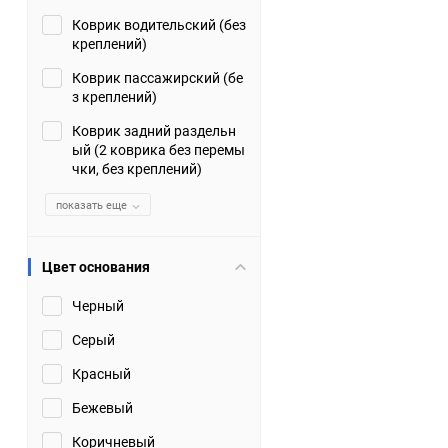
Коврик водительский (без
Suzuki
TATA
креплений)
Tianye
Tofas
Коврик пассажирский (бе
з креплений)
Volkswagen
Volvo
Коврик задний раздельн
ый (2 коврика без перемы
чки, без креплений)
Zotye
ЗАЗ
показать еще
Москвич
СМЗ
Цвет основания
Черный
Серый
Красный
Бежевый
Коричневый