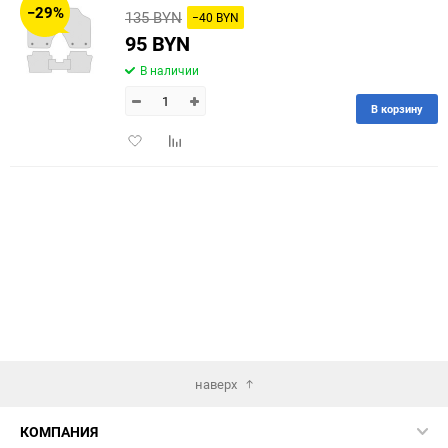
−29%
135 BYN
−40 BYN
60
95 BYN
В наличии
90
В корзину
150
Добавить
Добавить
в
к
избранное
сравнению
наверх
КОМПАНИЯ