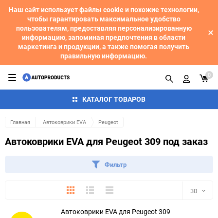
Наш сайт использует файлы cookie и похожие технологии,
чтобы гарантировать максимальное удобство
пользователям, предоставляя персонализированную
информацию, запоминая предпочтения в области
маркетинга и продукции, а также помогая получить
правильную информацию.
0
КАТАЛОГ ТОВАРОВ
Главная
Автоковрики EVA
Peugeot
Автоковрики EVA для Peugeot 309 под заказ
Фильтр
Плитка
Подробно
Компактно
30
Автоковрики EVA для Peugeot 309
30