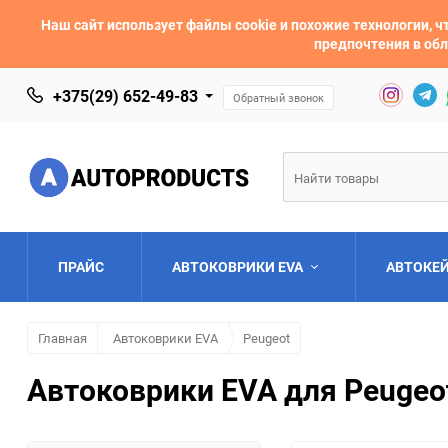
Наш сайт использует файлы cookie и похожие технологии,
предпочтения в обл
+375(29) 652-49-83
Обратный звонок
ПРАЙС
АВТОКОВРИКИ EVA
АВТОКЕ
Главная
Автоковрики EVA
Peugeot
AC
Acura
Автоковрики EVA для Peugeot
Asia
Aston Martin
Bentley
BMW