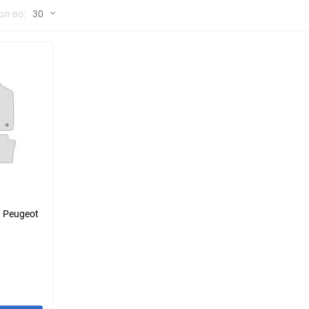
но
ол-во:
30
Chana
ChangFeng
30
Chrysler
Citroen
60
Dadi
Daewoo
90
DeLorean
Delage
150
Eagle
Excalibur
Ford
Foton
 Peugeot
Geo
Great Wall
Hawtai
Honda
Infiniti
Iran Khodro