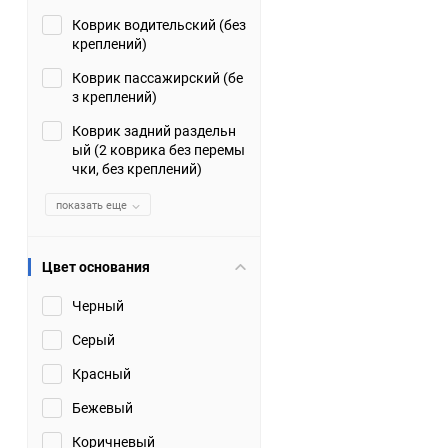
Коврик водительский (без
Suzuki
TATA
креплений)
Tianye
Tofas
Коврик пассажирский (бе
з креплений)
Volkswagen
Volvo
Коврик задний раздельн
ый (2 коврика без перемы
чки, без креплений)
Zotye
ЗАЗ
показать еще
Москвич
СМЗ
Цвет основания
Черный
Серый
Красный
Бежевый
Коричневый