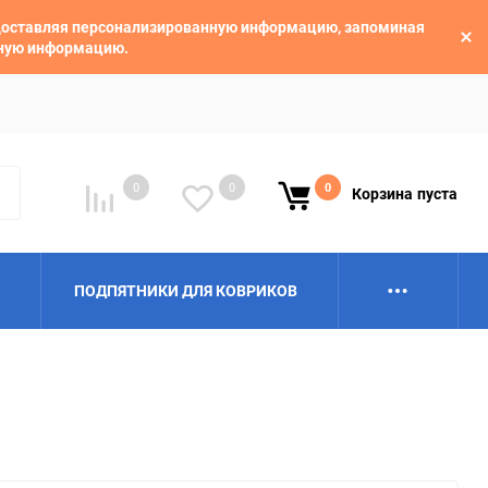
едоставляя персонализированную информацию, запоминая
ьную информацию.
0
0
0
Корзина
пуста
ПОДПЯТНИКИ ДЛЯ КОВРИКОВ
Alpina
Aro
BAIC
BelGee
Borgward
Brilliance