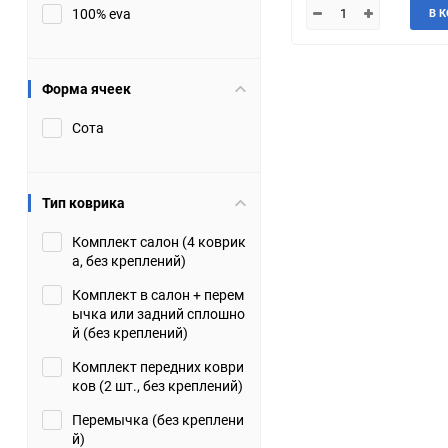
100% eva
В 
JMC
Jaguar
Lamborghini
Lancia
Форма ячеек
Сота
Lincoln
Luxgen
Maserati
Maybach
Тип коврика
Metrocab
Mitsubishi
Комплект салон (4 коврик
а, без креплений)
Opel
PUCH
Комплект в салон + перем
ычка или задний сплошно
Porsche
Proton
й (без креплений)
Комплект передних коври
Rover
SEAT
ков (2 шт., без креплений)
Перемычка (без креплени
ShuangHuan
Skoda
й)