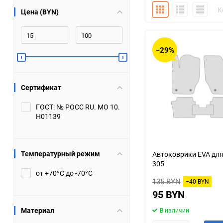
Плитка
Подробно
Компакт
К
Цена (BYN)
Bugatti
Cadillac
Chery
Chevrolet
−29%
DW Hower
Dacia
Сертификат
Datsun
De Tomaso
ГОСТ: № РОСС RU. МО 10.
Н01139
DongFeng
Doninvest
Ferrari
Fiat
Температурный режим
Автоковрики EVA для
305
Geely
Genesis
от +70°С до -70°С
135 BYN
−40 BYN
Hanomag
Haval
95 BYN
Материал
В наличии
Hummer
Hyundai