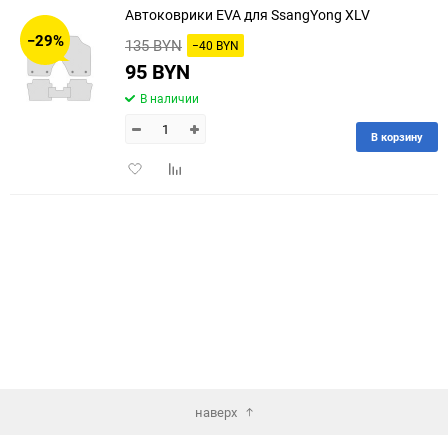
Автоковрики EVA для SsangYong XLV
30
−29%
135 BYN
−40 BYN
60
95 BYN
В наличии
90
В корзину
150
Добавить
Добавить
в
к
избранное
сравнению
наверх