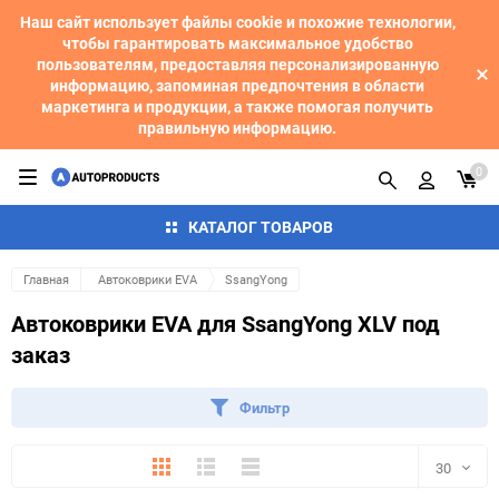
Наш сайт использует файлы cookie и похожие технологии,
чтобы гарантировать максимальное удобство
пользователям, предоставляя персонализированную
информацию, запоминая предпочтения в области
маркетинга и продукции, а также помогая получить
правильную информацию.
0
КАТАЛОГ ТОВАРОВ
Главная
Автоковрики EVA
SsangYong
Автоковрики EVA для SsangYong XLV под
заказ
Фильтр
Плитка
Подробно
Компактно
30